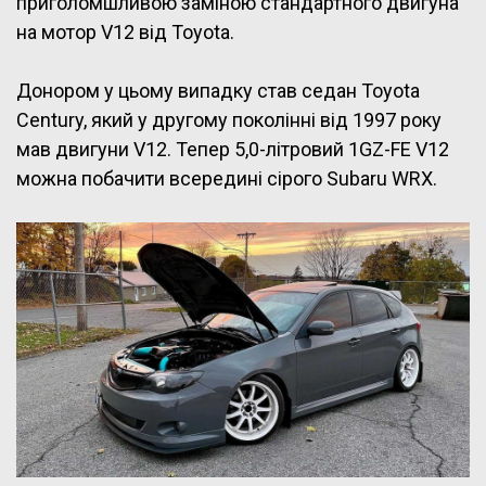
приголомшливою заміною стандартного двигуна
на мотор V12 від Toyota.
Донором у цьому випадку став седан Toyota
Century, який у другому поколінні від 1997 року
мав двигуни V12. Тепер 5,0-літровий 1GZ-FE V12
можна побачити всередині сірого Subaru WRX.