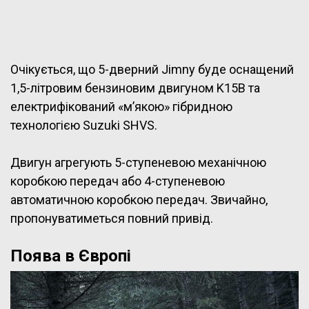
Очікується, що 5-дверний Jimny буде оснащений
1,5-літровим бензиновим двигуном K15B та
електрифікований «м’якою» гібридною
технологією Suzuki SHVS.
Двигун агрегують 5-ступеневою механічною
коробкою передач або 4-ступеневою
автоматичною коробкою передач. Звичайно,
пропонуватиметься повний привід.
Поява в Європі