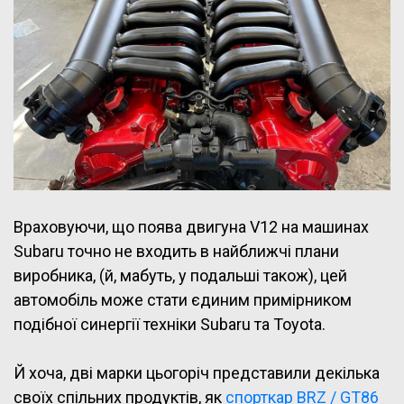
Враховуючи, що поява двигуна V12 на машинах
Subaru точно не входить в найближчі плани
виробника, (й, мабуть, у подальші також), цей
автомобіль може стати єдиним примірником
подібної синергії техніки Subaru та Toyota.
Й хоча, дві марки цьогоріч представили декілька
своїх спільних продуктів, як
спорткар BRZ / GT86