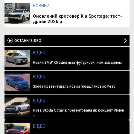
НОВИНИ
Оновлений кросовер Kia Sportage: тест-
драйв 2026 р...
ОСТАННІ ВІДЕО
ВІДЕО
Новий BMW X5 здивував футуристичним дизайном
ВІДЕО
Skoda презентувала новий позашляховик Peaq
ВІДЕО
Нова Skoda Octavia презентована як концепт Vision
...
ВІДЕО