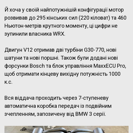
Й хоча у своїй найпотужнішій конфігурації мотор
розвивав до 295 кінських сил (220 кіловат) та 460
Ньютон-метрів крутного моменту, ці цифри не
зупинили власника WRX.
Двигун V12 отримав дві турбіни G30-770, нові
шатуни та нові поршні. Також були додані нові
форсунки Bosch та блок управління MaxxECU Pro,
щоб отримати кінцеву вихідну потужність 1000
к.с.
Вся віддача проходить через 7-ступеневу
автоматична коробка передач із подвійним
зчепленням, запозичену від BMW 3 серії.