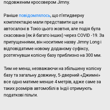
подовженим кросовером Jimny.
Раніше
повідомлялось
, що п’ятидверну
комплектацію мали представити ще на
автосалоні в Токіо цього жовтня, але подія була
скасована (як й багато інших) через COVID -19. За
припущеннями, він носитиме назву Jimny Long і
відповідатиме новому доданому суфіксу,
розтягнувши колісну базу приблизно на 300 мм.
Тим не менш, незважаючи на збільшену колісну
базу та загальну довжину, 5-дверний «Джимні»
все одно матиме менше 4 метрів, адже саме за
таких розмірів автомобілі в Індії отримують
податкові пільги.