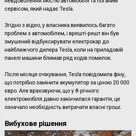
невдоволення якістю автомобіля та поганим
сервісом, який надає Tesla.
Згідно з відео, у власника виявилось багато
проблем з автомобілем, і врешті-решт він був
змушений відбуксирувати електрокар до
найближчого дилера Tesla, коли на приладовій
панелі машини блимав ряд кодів помилок.
Після місяця очікування, Tesla повідомила фіну,
що потрібно замінити акумулятор за ціною 20 000
євро. Але враховуючи, що у 8-річного
електромобіля давно закінчилася гарантія, це
означало необхідність витрачати власні гроші.
Вибухове рішення