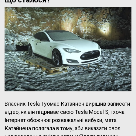
Що сталося?
Власник Tesla Туомас Катайнен вирішив записати
відео, як він підриває свою Tesla Model S, і хоча
Інтернет обожнює розважальні вибухи, мета
Катайнена полягала в тому, аби виказати своє