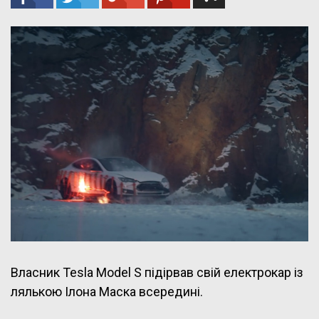
Власник Tesla Model S підірвав свій електрокар із
лялькою Ілона Маска всередині.