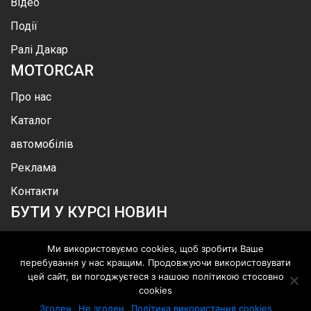
Відео
Події
Ралі Дакар
MOTOR
CAR
Про нас
Каталог
автомобілів
Реклама
Контакти
БУТИ У КУРСІ НОВИН
Ми використовуємо cookies, щоб зробити Ваше
перебування у нас кращим. Продовжуючи використовувати
цей сайт, ви погоджуєтеся з нашою політикою стосовно
.
©
MotorСar
.
Всі права захищені
cookies
Згоден
Не згоден
Політика використання cookies