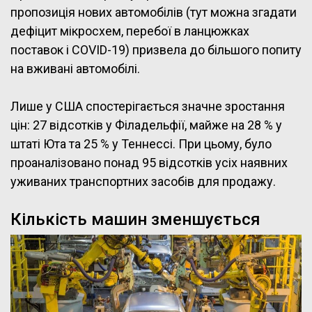
пропозиція нових автомобілів (тут можна згадати
дефіцит мікросхем, перебої в ланцюжках
поставок і COVID-19) призвела до більшого попиту
на вживані автомобілі.
Лише у США спостерігається значне зростання
цін: 27 відсотків у Філадельфії, майже на 28 % у
штаті Юта та 25 % у Теннессі. При цьому, було
проаналізовано понад 95 відсотків усіх наявних
уживаних транспортних засобів для продажу.
Кількість машин зменшується