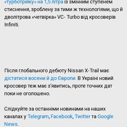
«турботрійку» на 1,5 літра
із змінним ступенем
стиснення, зроблену за тими ж технологіями, що й
дволітрова «четвірка» VC- Turbo від кросоверів
Infiniti.
Після глобального дебюту Nissan X-Trail має
дістатися восени й до Європи.
В Україні новий
кросовер теж має з’явитись, проте точних дат
поки не оголошено.
Слідкуйте за останніми новинами на наших
каналах у
Telegram
,
Facebook
,
Twitter
та
Google
News
.