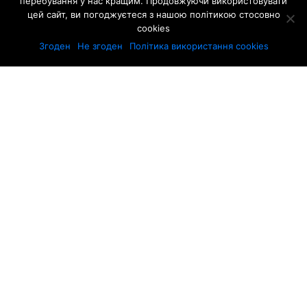
перебування у нас кращим. Продовжуючи використовувати
цей сайт, ви погоджуєтеся з нашою політикою стосовно
cookies
Згоден
Не згоден
Політика використання cookies
ТЕСТ-ДРАЙВ: ОСТАННІ НОВИНИ
НОВИНИ
Новий кросовер Renault Symbioz
порівняли з Duster
НОВИНИ
Mazda CX-5: огляд третього покоління
кросовера
НОВИНИ
Duster чи Bigster: який кросовер Dacia
обрати?