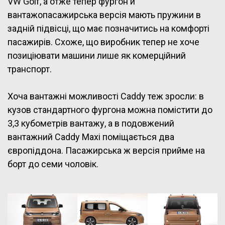
VW Golf, а отже тепер фургон й
вантажопасажирська версія мають пружини в
задній підвісці, що має позначитись на комфорті
пасажирів. Схоже, що виробник тепер не хоче
позиціювати машини лише як комерційний
транспорт.
Хоча вантажні можливості Caddy теж зросли: в
кузов стандартного фургона можна помістити до
3,3 кубометрів вантажу, а в подовжений
вантажний Caddy Maxi поміщається два
європіддона. Пасажирська ж версія прийме на
борт до семи чоловік.