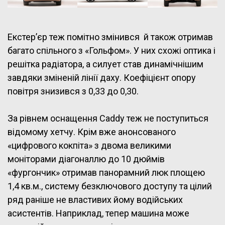
Екстер’єр теж помітно змінився й також отримав
багато спільного з «Гольфом». У них схожі оптика і
решітка радіатора, а силует став динамічнішим
завдяки зміненій лінії даху. Коефіцієнт опору
повітря знизився з 0,33 до 0,30.
За рівнем оснащення Caddy теж не поступиться
відомому хетчу. Крім вже анонсованого
«цифрового кокпіта» з двома великими
моніторами діагоналлю до 10 дюймів
«фургончик» отримав панорамний люк площею
1,4 кв.м., систему безключового доступу та цілий
ряд раніше не властивих йому водійських
асистентів. Наприклад, тепер машина може