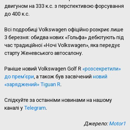
двигуном на 333 к.с. з перспективою форсування
до 400 к.с.
Всі подробиці Volkswagen офіційно розкриє лише
3 березня: обидва нових «Гольфа» дебютують під
час традиційної «Ночі Volkswagen», яка передує
старту Женевського автосалону.
Раніше новий Volkswagen Golf R
«розсекретили»
до прем’єри
, а також був засвічений
новий
«заряджений» Tiguan R
.
Слідкуйте за останніми новинами на нашому
каналі у
Telegram
.
Джерело:
Motor1