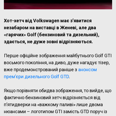
Хот-хетч від Volkswagen має з’явитися
незабаром на виставці в Женеві, але два
«гарячих» Golf (бензиновий та дизельний),
здається, не дуже зовні відрізняються.
Перше офіційне зображення майбутнього Golf GTI
восьмого покоління, на диво, дуже нагадує тізер,
вже продемонстрований раніше з
анонсом
прем’єри дизельного Golf GTD
.
Якщо порівняти обидва зображення, то вийде, що
фактично бензиновий хетч відрізняється від
п’ятидверки на «важкому паливі» лише двома
нюансами – логотипом GTI замість GTD поруч із