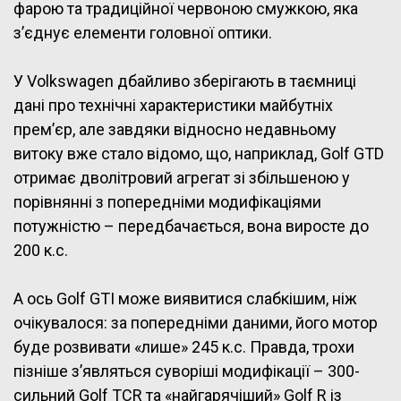
фарою та традиційної червоною смужкою, яка
з’єднує елементи головної оптики.
У Volkswagen дбайливо зберігають в таємниці
дані про технічні характеристики майбутніх
прем’єр, але завдяки відносно недавньому
витоку вже стало відомо, що, наприклад, Golf GTD
отримає дволітровий агрегат зі збільшеною у
порівнянні з попередніми модифікаціями
потужністю – передбачається, вона виросте до
200 к.с.
А ось Golf GTI може виявитися слабкішим, ніж
очікувалося: за попередніми даними, його мотор
буде розвивати «лише» 245 к.с. Правда, трохи
пізніше з’являться суворіші модифікації – 300-
сильний Golf TCR та «найгарячіший» Golf R із