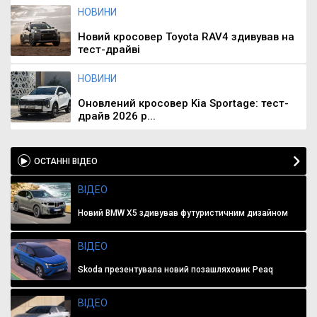
НОВИНИ
Новий кросовер Toyota RAV4 здивував на
тест-драйві
НОВИНИ
Оновлений кросовер Kia Sportage: тест-
драйв 2026 р...
ОСТАННІ ВІДЕО
ВІДЕО
Новий BMW X5 здивував футуристичним дизайном
ВІДЕО
Skoda презентувала новий позашляховик Peaq
ВІДЕО