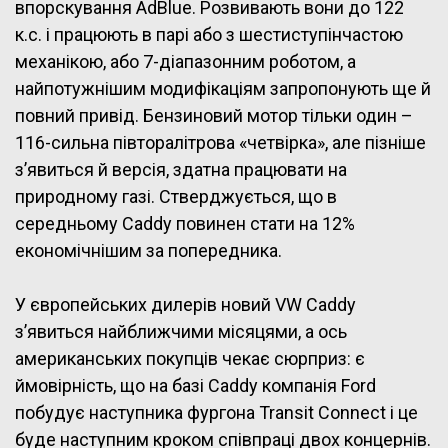
впорскування AdBlue. Розвивають вони до 122
к.с. і працюють в парі або з шестиступінчастою
механікою, або 7-діапазонним роботом, а
найпотужнішим модифікаціям запропонують ще й
повний привід. Бензиновий мотор тільки один –
116-сильна півторалітрова «четвірка», але пізніше
з’явиться й версія, здатна працювати на
природному газі. Стверджується, що в
середньому Caddy повинен стати на 12%
економічнішим за попередника.
У європейських дилерів новий VW Caddy
з’явиться найближчими місяцями, а ось
американських покупців чекає сюрприз: є
ймовірність, що на базі Caddy компанія Ford
побудує наступника фургона Transit Connect і це
буде наступним кроком співпраці двох концернів.