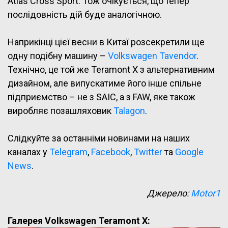
Atlas Cross Sport. Тож очікується, що тепер
послідовність дій буде аналогічною.
Наприкінці цієї весни в Китаї розсекретили ще
одну подібну машину –
Volkswagen Tavendor
.
Технічно, це той же Teramont X з альтернативним
дизайном, але випускатиме його інше спільне
підприємство – не з SAIC, а з FAW, яке також
виробляє позашляховик
Talagon
.
Слідкуйте за останніми новинами на наших
каналах у
Telegram
,
Facebook
,
Twitter
та
Google
News
.
Джерело:
Motor1
Галерея Volkswagen Teramont X: