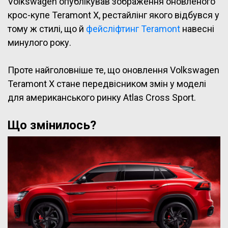
Volkswagen опублікував зображення оновленого
крос-купе Teramont X, рестайлінг якого відбувся у
тому ж стилі, що й
фейсліфтинг Teramont
навесні
минулого року.
Проте найголовніше те, що оновлення Volkswagen
Teramont X стане передвісником змін у моделі
для американського ринку Atlas Cross Sport.
Що змінилось?