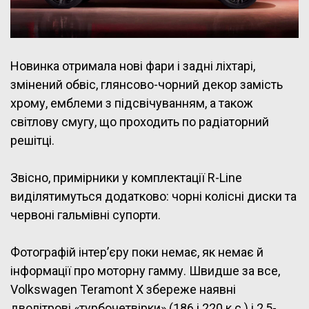
Новинка отримала нові фари і задні ліхтарі,
змінений обвіс, глянсово-чорний декор замість
хрому, емблеми з підсвічуванням, а також
світлову смугу, що проходить по радіаторний
решітці.
Звісно, примірники у комплектації R-Line
виділятимуться додатково: чорні колісні диски та
червоні гальмівні супорти.
Фотографій інтер’єру поки немає, як немає й
інформації про моторну гамму. Швидше за все,
Volkswagen Teramont X збереже наявні
дволітрові «турбочетвірки» (186 і 220 к.с.) і 2,5-