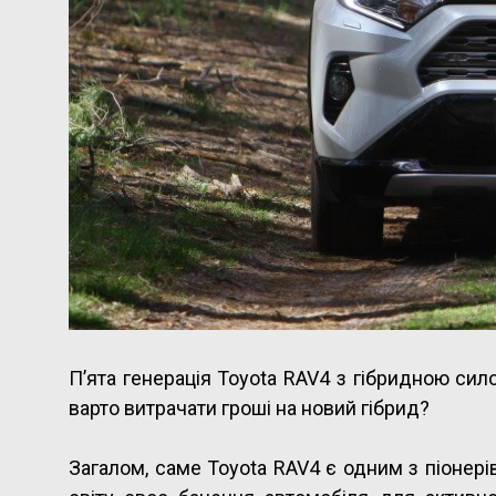
П’ята генерація Toyota RAV4 з гібридною си
варто витрачати гроші на новий гібрид?
Загалом, саме Toyota RAV4 є одним з піонер