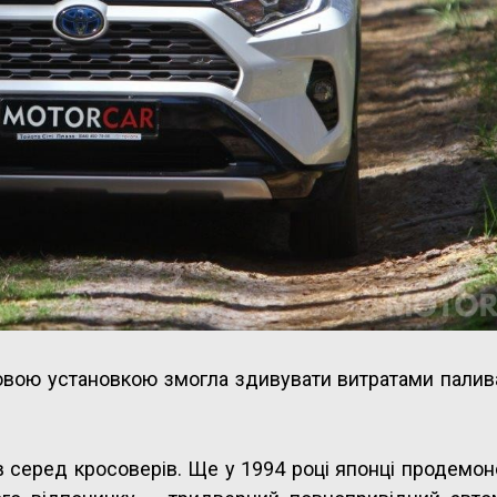
ловою установкою змогла здивувати витратами палив
ів серед кросоверів. Ще у 1994 році японці продемо