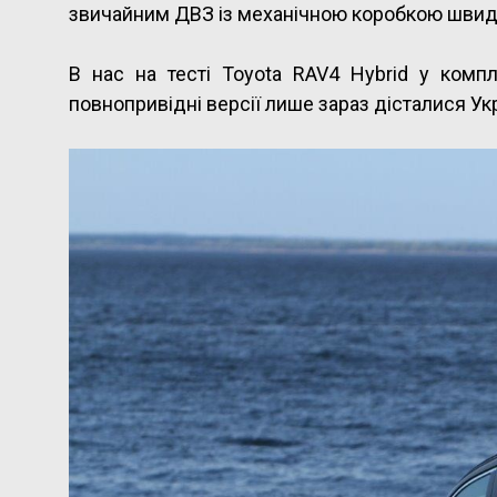
звичайним ДВЗ із механічною коробкою швидкос
В нас на тесті Toyota RAV4 Hybrid у компл
повнопривідні версії лише зараз дісталися Ук