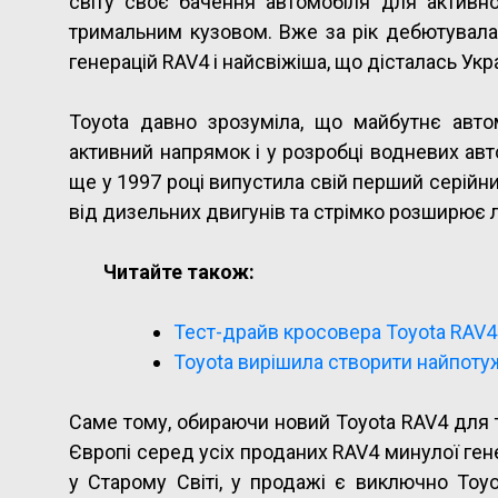
світу своє бачення автомобіля для активн
тримальним кузовом. Вже за рік дебютувала 
генерацій RAV4 і найсвіжіша, що дісталась Укра
Toyota давно зрозуміла, що майбутнє автом
активний напрямок і у розробці водневих авт
ще у 1997 році випустила свій перший серійни
від дизельних двигунів та стрімко розширює л
Читайте також:
Тест-драйв кросовера Toyota RAV4
Toyota вирішила створити найпоту
Саме тому, обираючи новий Toyota RAV4 для те
Європі серед усіх проданих RAV4 минулої гене
у Старому Світі, у продажі є виключно Toyo