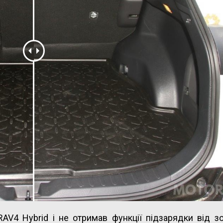
RAV4 Hybrid і не отримав функції підзарядки від з