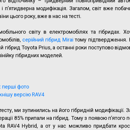
ого відпочинку – тридверний повнопривідний автом
і п’ятидверна модифікація. Загалом, світ вже побач
їни цього року, вже в нас на тесті.
обільного світу в електромобілях та гібридах. Хо
омобілів,
серійний гібрид Mirai
тому підтвердження. 
й гібрид Toyota Prius, а останні роки поступово відм
інійку гібридних моделей.
: перші фото
жнішу версію RAV4
сту, ми зупинились на його гібридній модифікації. З
рації 85% припали на гібрид. Тому з появою п’ятого п
ta RAV4 Hybrid, а от у нас можливо придбати крос