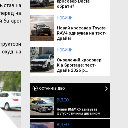
кросовер Dacia
ь став на
обрати?
перед на
НОВИНИ
й батареї
Новий кросовер Toyota
RAV4 здивував на тест-
драйві
структори
НОВИНИ
 схуд на
Оновлений кросовер
Kia Sportage: тест-
драйв 2026 р...
ОСТАННІ ВІДЕО
ВІДЕО
Новий BMW X5 здивував
футуристичним дизайном
ВІДЕО