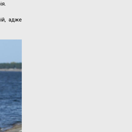
ія.
ій, адже