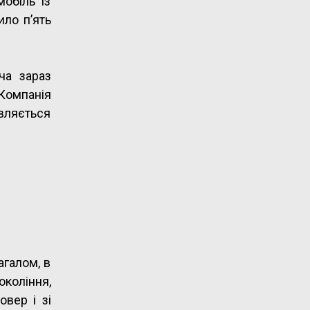
обіль із
ило п’ять
ча зараз
Компанія
овляється
агалом, в
окоління,
овер і зі