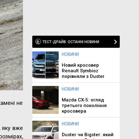
ТЕСТ-ДРАЙВ: ОСТАННІ НОВИНИ
НОВИНИ
Новий кросовер
Renault Symbioz
порівняли з Duster
НОВИНИ
Mazda CX-5: огляд
камені не
третього покоління
кросовера
НОВИНИ
, яку вже
Duster чи Bigster: який
розмірах,