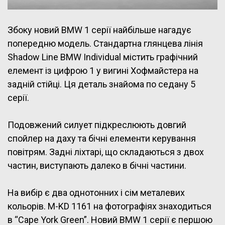
Збоку новий BMW 1 серії найбільше нагадує
попередню модель. Стандартна глянцева лінія
Shadow Line BMW Individual містить графічний
елемент із цифрою 1 у вигині Хофмайстера на
задній стійці. Ця деталь знайома по седану 5
серії.
Подовжений силует підкреслюють довгий
спойлер на даху та бічні елементи керування
повітрям. Задні ліхтарі, що складаються з двох
частин, виступають далеко в бічні частини.
На вибір є два однотонних і сім металевих
кольорів. M-KD 1161 на фотографіях знаходиться
в “Cape York Green”. Новий BMW 1 серії є першою