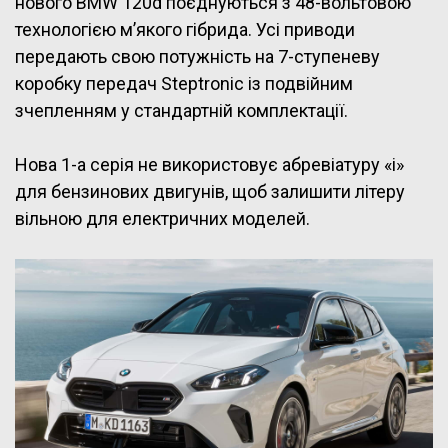
нового BMW 120d поєднуються з 48-вольтовою
технологією м’якого гібрида. Усі приводи
передають свою потужність на 7-ступеневу
коробку передач Steptronic із подвійним
зчепленням у стандартній комплектації.
Нова 1-а серія не використовує абревіатуру
«
i
»
для бензинових двигунів, щоб залишити літеру
вільною для електричних моделей.