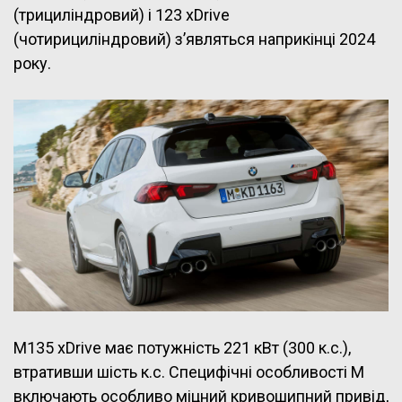
(трициліндровий) і 123 xDrive
(чотирициліндровий) з’являться наприкінці 2024
року.
M135 xDrive має потужність 221 кВт (300 к.с.),
втративши шість к.с. Специфічні особливості M
включають особливо міцний кривошипний привід,