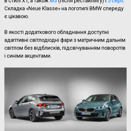
в стилі X1, а також
M3
(після рестайлінгу) і
5 серії
.
Складка «Neue Klasse» на логотипі BMW спереду
є цікавою.
В якості додаткового обладнання доступні
адаптивні світлодіодні фари з матричним дальнім
світлом без відблисків, підсвічуванням поворотів
і синіми акцентами.