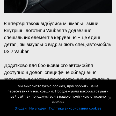
В інтер’єрі також відбулись мінімальні зміни.
Внутрішні логотипи Vauban та додавання
спеціальних елементів керування – це єдині
деталі, які візуально відрізняють спец-автомобіль
DS 7 Vauban.
Додатково для броньованого автомобіля
доступно й доволі специфічне обладнання:
автоматичні системи пожежогасіння, вентиляція
закритого контуру, аварійна сирена, гучний
Ми використовуємо cookies, щоб зробити Ваше
перебування у нас кращим. Продовжуючи використовувати
розмовний вуличний динамік тощо. Також
цей сайт, ви погоджуєтеся з нашою політикою стосовно
передбачено численні опції для комфорту
cookies
пасажирів (додаткові USB-порти, плафони
Згоден
Не згоден
Політика використання cookies
освітлення тощо) та можливості персоналізація