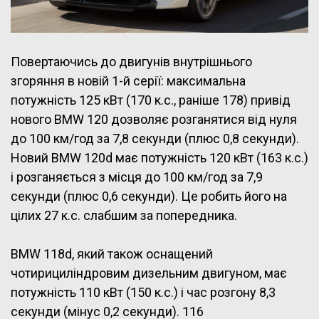
Повертаючись до двигунів внутрішнього
згоряння в новій 1-й серії: максимальна
потужність 125 кВт (170 к.с., раніше 178) привід
нового BMW 120 дозволяє розганятися від нуля
до 100 км/год за 7,8 секунди (плюс 0,8 секунди).
Новий BMW 120d має потужність 120 кВт (163 к.с.)
і розганяється з місця до 100 км/год за 7,9
секунди (плюс 0,6 секунди). Це робить його на
цілих 27 к.с. слабшим за попередника.
BMW 118d, який також оснащений
чотирициліндровим дизельним двигуном, має
потужність 110 кВт (150 к.с.) і час розгону 8,3
секунди (мінус 0,2 секунди). 116