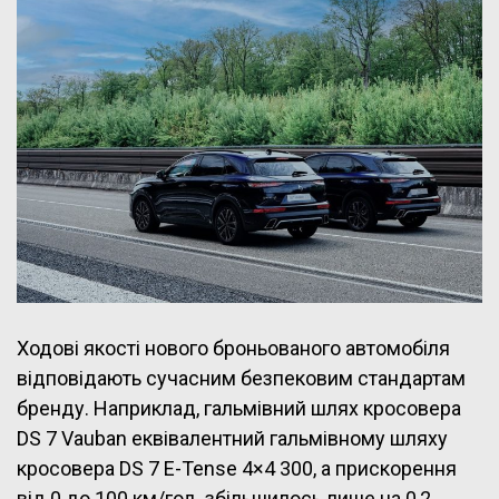
Ходові якості нового броньованого автомобіля
відповідають сучасним безпековим стандартам
бренду. Наприклад, гальмівний шлях кросовера
DS 7 Vauban еквівалентний гальмівному шляху
кросовера DS 7 E-Tense 4×4 300, а прискорення
від 0 до 100 км/год. збільшилось лише на 0,2