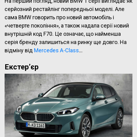
На перший погляд, новий BMW 1 серії виглядає як
серйозний рестайлінг попередньої моделі. Але
сама BMW говорить про новий автомобіль і
«четверте покоління», а також надала серії новий
внутрішній код F70. Це означає, що найменша
серія бренду залишиться на ринку ще довго. На
відміну від
Mercedes A-Class
…
Екстер’єр