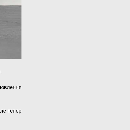
.
новлення
але тепер