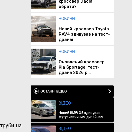
кросовер Dacia
обрати?
НОВИНИ
Новий кросовер Toyota
RAV4 здивував на тест-
драйві
НОВИНИ
Оновлений кросовер
Kia Sportage: тест-
драйв 2026 р...
ОСТАННІ ВІДЕО
ВІДЕО
Новий BMW X5 здивував
футуристичним дизайном
 труби на
ВІДЕО