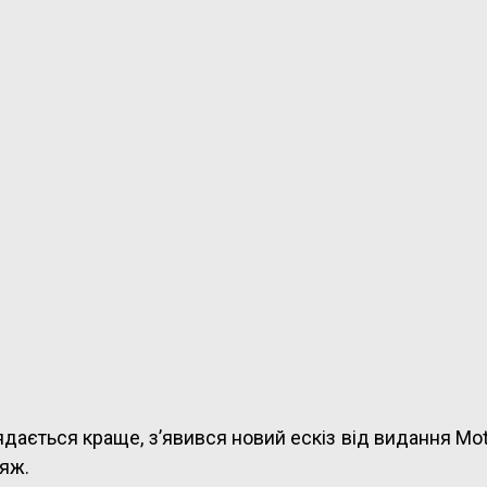
дається краще, з’явився новий ескіз від видання Mot
яж.