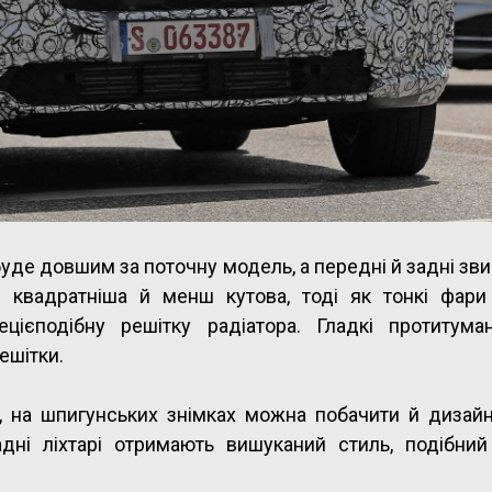
буде довшим за поточну модель, а передні й задні зв
 квадратніша й менш кутова, тоді як тонкі фари 
ієподібну решітку радіатора. Гладкі протитума
ешітки.
, на шпигунських знімках можна побачити й дизайн
адні ліхтарі отримають вишуканий стиль, подібни