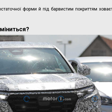
остаточної форми й під барвистим покриттям ховає
зміниться?