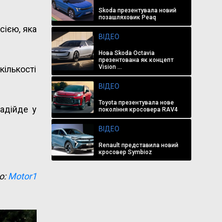
Skoda презентувала новий
позашляховик Peaq
сією, яка
ВІДЕО
Нова Skoda Octavia
презентована як концепт
Vision ...
кількості
ВІДЕО
Toyota презентувала нове
адійде у
покоління кросовера RAV4
ВІДЕО
Renault представила новий
кросовер Symbioz
о:
Motor1