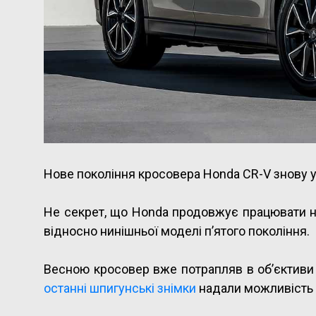
Нове покоління кросовера Honda CR-V знову уя
Не секрет, що Honda продовжує працювати н
відносно нинішньої моделі п’ятого покоління.
Весною кросовер вже потрапляв в об’єктиви
останні шпигунські знімки
надали можливість 