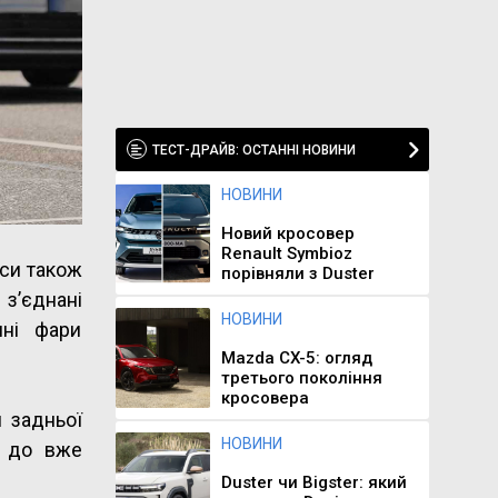
ТЕСТ-ДРАЙВ: ОСТАННІ НОВИНИ
НОВИНИ
Новий кросовер
Renault Symbioz
иси також
порівняли з Duster
з’єднані
НОВИНИ
нні фари
Mazda CX-5: огляд
третього покоління
кросовера
 задньої
НОВИНИ
й до вже
Duster чи Bigster: який