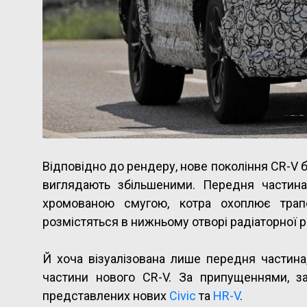
Відповідно до рендеру, нове покоління CR-V 
виглядають збільшеними. Передня частина
хромованою смугою, котра охоплює трапец
розмістяться в нижньому отворі радіаторної р
Й хоча візуалізована лише передня частина
частини нового CR-V. За припущеннями, з
представлених нових
Civic
та
HR-V
.