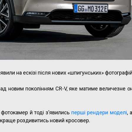
вили на ескізі після нових «шпигунських» фотографій
ад новим поколінням CR-V, яке матиме величезне о
 фотокамер й тоді з’явились
перші рендери моделі
, 
краще роздивитись новий кросовер.