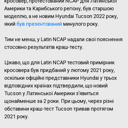
кросовер, протестований NCAP для Латинської
Америки та Карибського регіону, був старшою
моделлю, а не новим Hyundai Tucson 2022 року,
який
був презентований
минулого року.
Тим не менш, у Latin NCAP надали свої пояснення
стосовно результатів краш-тесту.
Цікаво, що для Latin NCAP тестовий примірник
кросовера був придбаний у лютому 2021 року,
оскільки офіційні представники Hyundai у трьох
відповідних країнах підтвердили, що новий
Tucson у Латинської Америки з’явиться
щонайменше за 2 роки. При цьому, через різні
обставини краш-тест Tucson тривав протягом
2021 року.