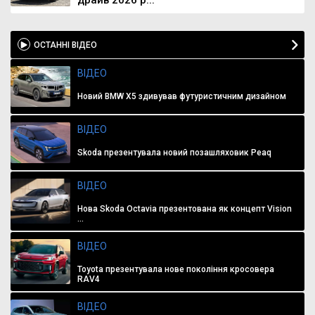
ОСТАННІ ВІДЕО
ВІДЕО
Новий BMW X5 здивував футуристичним дизайном
ВІДЕО
Skoda презентувала новий позашляховик Peaq
ВІДЕО
Нова Skoda Octavia презентована як концепт Vision
...
ВІДЕО
Toyota презентувала нове покоління кросовера
RAV4
ВІДЕО