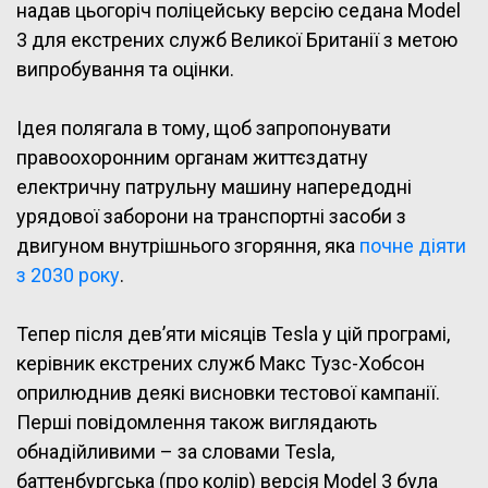
надав цьогоріч поліцейську версію седана Model
3 для екстрених служб Великої Британії з метою
випробування та оцінки.
Ідея полягала в тому, щоб запропонувати
правоохоронним органам життєздатну
електричну патрульну машину напередодні
урядової заборони на транспортні засоби з
двигуном внутрішнього згоряння, яка
почне діяти
з 2030 року
.
Тепер після дев’яти місяців Tesla у цій програмі,
керівник екстрених служб Макс Тузс-Хобсон
оприлюднив деякі висновки тестової кампанії.
Перші повідомлення також виглядають
обнадійливими – за словами Tesla,
баттенбургська (про колір) версія Model 3 була