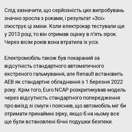
Слід зазначити, що серйозність цих випробувань
значно зросла з роками, і результат «Зої»
ілюструє ці зміни. Коли електрокар тестували ще
у 2013 році, то він отримав оцінку в п’ять зірок.
Через вісім років вона втратила їх усіх.
Електромобіль також був покараний за
відсутність стандартного автоматичного
екстреного гальмування, але Renault встановить
AEB як стандартне обладнання з 1 березня 2022
року. Крім того, Euro NCAP розкритикував модель
через відсутність стандартного попередження
про виїзд зі смуги і пояснив, що автомобіль міг би
отримати принаймні зірку, якщо б на ньому все
ще були встановлені бічні подушки безпеки.