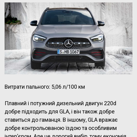
Витрати пального: 5,06 л/100 км
Плавний і потужний дизельний двигун 220d
добре підходить для GLA, і він також добре
ставиться до гаманця. В іншому, GLA вражає
добре контрольованою їздою та особливим
інтер’єром. Але це дорогий вибір, тому економія