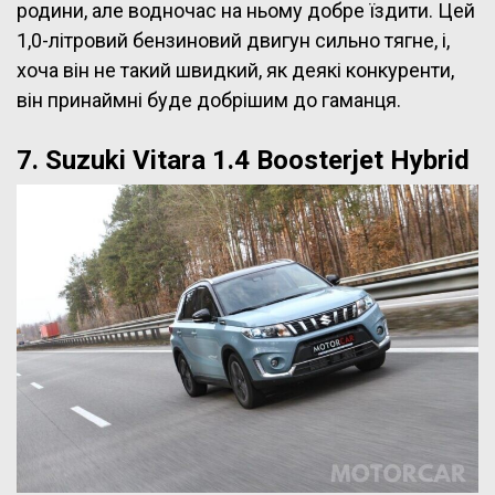
родини, але водночас на ньому добре їздити. Цей
1,0-літровий бензиновий двигун сильно тягне, і,
хоча він не такий швидкий, як деякі конкуренти,
він принаймні буде добрішим до гаманця.
7. Suzuki Vitara 1.4 Boosterjet Hybrid