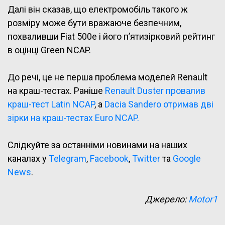
Далі він сказав, що електромобіль такого ж
розміру може бути вражаюче безпечним,
похваливши Fiat 500e і його п’ятизірковий рейтинг
в оцінці Green NCAP.
До речі, це не перша проблема моделей Renault
на краш-тестах. Раніше
Renault Duster провалив
краш-тест Latin NCAP
, а
Dacia Sandero отримав дві
зірки на краш-тестах Euro NCAP.
Слідкуйте за останніми новинами на наших
каналах у
Telegram
,
Facebook
,
Twitter
та
Google
News
.
Джерело:
Motor1