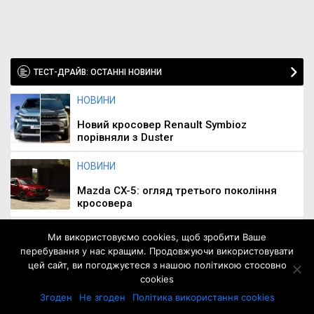
ТЕСТ-ДРАЙВ: ОСТАННІ НОВИНИ
НОВИНИ
Новий кросовер Renault Symbioz
порівняли з Duster
НОВИНИ
Mazda CX-5: огляд третього покоління
кросовера
НОВИНИ
Ми використовуємо cookies, щоб зробити Ваше
перебування у нас кращим. Продовжуючи використовувати
Duster чи Bigster: який кросовер Dacia
цей сайт, ви погоджуєтеся з нашою політикою стосовно
обрати?
cookies
Згоден
Не згоден
Політика використання cookies
НОВИНИ