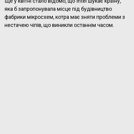
Ще у квітні стало відомо, що Intel шукає країну,
яка б запропонувала місце під будівництво
фабрики мікросхем, котра має зняти проблеми з
нестачею чіпів, що виникли останнім часом.