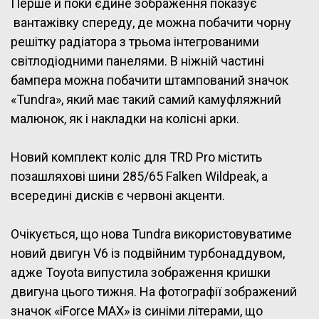
Перше й поки єдине зображення показує
вантажівку спереду, де можна побачити чорну
решітку радіатора з трьома інтегрованими
світлодіодними панелями. В ніжній частині
бампера можна побачити штампований значок
«Tundra», який має такий самий камуфляжний
малюнок, як і накладки на колісні арки.
Новий комплект коліс для TRD Pro містить
позашляхові шини 285/65 Falken Wildpeak, а
всередині дисків є червоні акценти.
Очікується, що нова Tundra використовуватиме
новий двигун V6 із подвійним турбонаддувом,
адже Toyota випустила зображення кришки
двигуна цього тижня. На фотографії зображений
значок «iForce MAX» із синіми літерами, що