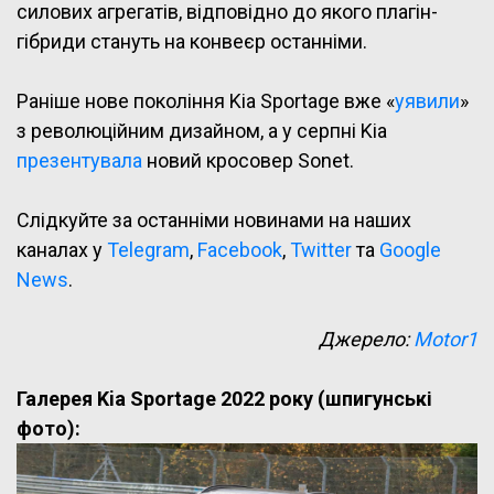
силових агрегатів, відповідно до якого плагін-
гібриди стануть на конвеєр останніми.
Раніше нове покоління Kia Sportage вже «
уявили
»
з революційним дизайном, а у серпні Kia
презентувала
новий кросовер Sonet.
Слідкуйте за останніми новинами на наших
каналах у
Telegram
,
Facebook
,
Twitter
та
Google
News
.
Джерело:
Motor1
Галерея Kia Sportage 2022 року (шпигунські
фото):