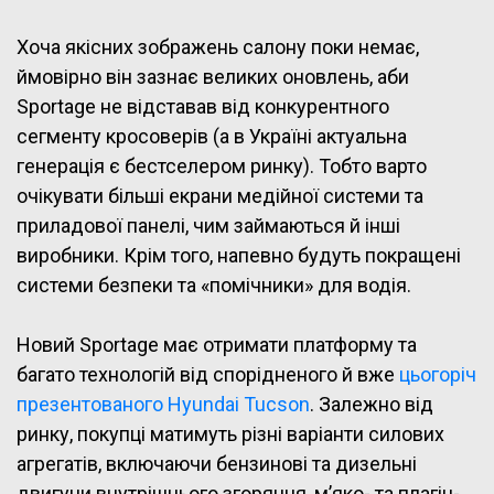
Хоча якісних зображень салону поки немає,
ймовірно він зазнає великих оновлень, аби
Sportage не відставав від конкурентного
сегменту кросоверів (а в Україні актуальна
генерація є бестселером ринку). Тобто варто
очікувати більші екрани медійної системи та
приладової панелі, чим займаються й інші
виробники. Крім того, напевно будуть покращені
системи безпеки та «помічники» для водія.
Новий Sportage має отримати платформу та
багато технологій від спорідненого й вже
цьогоріч
презентованого Hyundai Tucson
. Залежно від
ринку, покупці матимуть різні варіанти силових
агрегатів, включаючи бензинові та дизельні
двигуни внутрішнього згоряння, м’яко- та плагін-