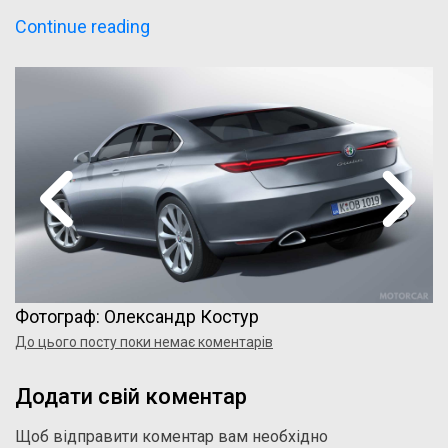
“Український
Continue reading
дизайнер
створив
рендер
Alfa
Romeo
Giulia”
Фотограф: Олександр Костур
До цього посту поки немає коментарів
Додати свій коментар
Щоб відправити коментар вам необхідно