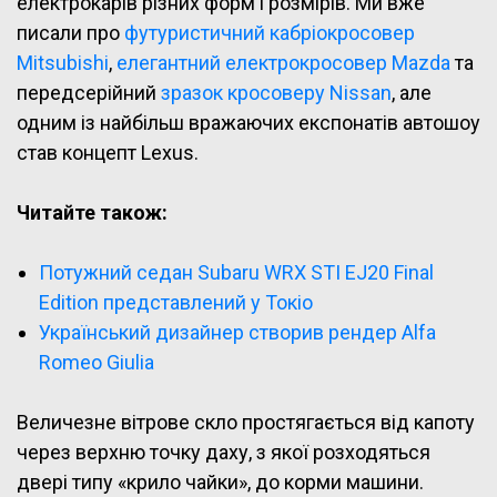
електрокарів різних форм і розмірів. Ми вже
писали про
футуристичний кабріокросовер
Mitsubishi
,
елегантний електрокросовер Mazda
та
передсерійний
зразок кросоверу Nissan
, але
одним із найбільш вражаючих експонатів автошоу
став концепт Lexus.
Читайте також:
Потужний седан Subaru WRX STI EJ20 Final
Edition представлений у Токіо
Український дизайнер створив рендер Alfa
Romeo Giulia
Величезне вітрове скло простягається від капоту
через верхню точку даху, з якої розходяться
двері типу «крило чайки», до корми машини.