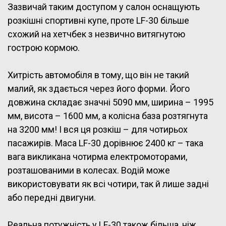
Зазвичай таким доступом у салон оснащують
розкішні спортивні купе, проте LF-30 більше
схожий на хетчбек з незвично витягнутою
гострою кормою.
Хитрість автомобіля в тому, що він не такий
малий, як здається через його форми. Його
довжина складає значні 5090 мм, ширина – 1995
мм, висота – 1600 мм, а колісна база розтягнута
на 3200 мм! І вся ця розкіш – для чотирьох
пасажирів. Маса LF-30 дорівнює 2400 кг – така
вага викликана чотирма електромоторами,
розташованими в колесах. Водій може
використовувати як всі чотири, так й лише задні
або передні двигуни.
Реальна потужність у LF-30 також більша, ніж