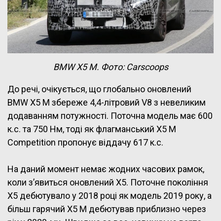
BMW X5 M. Фото: Carscoops
До речі, очікується, що глобально оновлений
BMW X5 M збереже 4,4-літровий V8 з невеликим
додаванням потужності. Поточна модель має 600
к.с. та 750 Нм, тоді як флагманський X5 M
Competition пропонує віддачу 617 к.с.
На даний момент немає жодних часових рамок,
коли з’явиться оновлений X5. Поточне покоління
X5 дебютувало у 2018 році як модель 2019 року, а
більш гарячий X5 M дебютував приблизно через