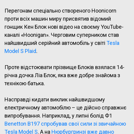
Перегонам спеціально створеного Hoonicorn
проти всіх машин миру присвятив відомий
гонщик Кен Блок нові відео на своєму YouTube-
каналі «Hoonigan». Черговим суперником став
найшвидший серійний автомобіль у світі
Tesla
Model S Plaid
.
Проте відстоювати прізвище Блоків взялася 14-
річна дочка Ліа Блок, яка вже добре знайома з
технікою батька.
Насправді кидати виклик найшвидшому
електричному автомобілю – це дійсно справжнє
випробування. Наприклад, у липні болід Ф1
Benetton B197 спробував свої сили зі звичайною
Tesla Model S
. А на
Нюрбургринзі вже давно