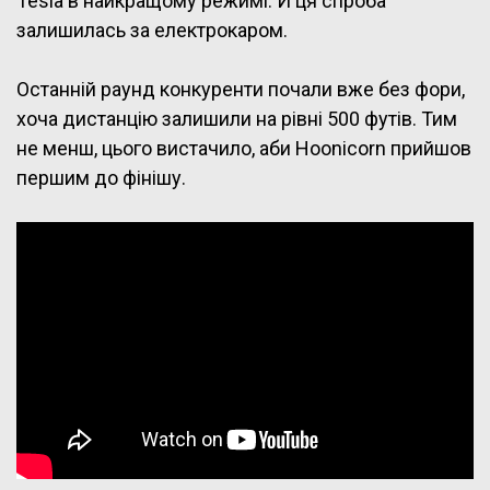
Tesla в найкращому режимі. Й ця спроба
залишилась за електрокаром.
Останній раунд конкуренти почали вже без фори,
хоча дистанцію залишили на рівні 500 футів. Тим
не менш, цього вистачило, аби Hoonicorn прийшов
першим до фінішу.