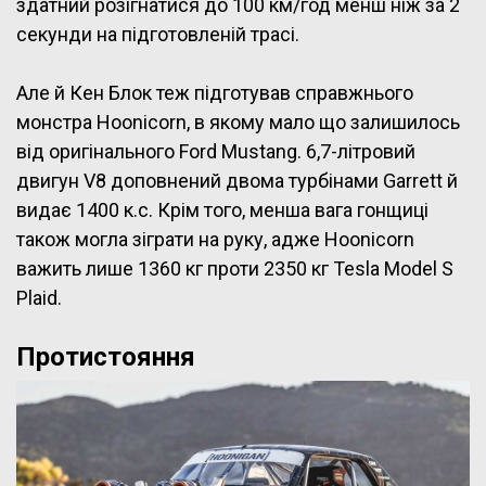
здатний розігнатися до 100 км/год менш ніж за 2
секунди на підготовленій трасі.
Але й Кен Блок теж підготував справжнього
монстра Hoonicorn, в якому мало що залишилось
від оригінального Ford Mustang. 6,7-літровий
двигун V8 доповнений двома турбінами Garrett й
видає 1400 к.с. Крім того, менша вага гонщиці
також могла зіграти на руку, адже Hoonicorn
важить лише 1360 кг проти 2350 кг Tesla Model S
Plaid.
Протистояння