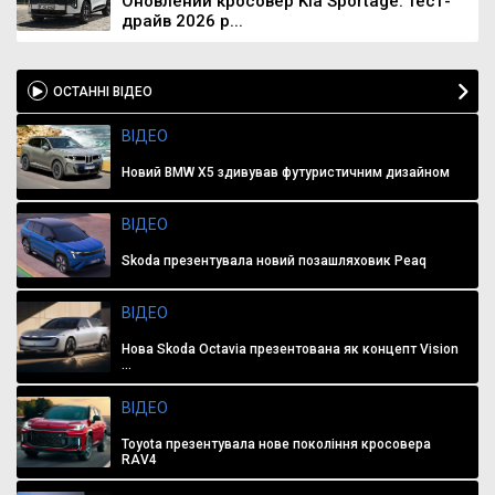
Оновлений кросовер Kia Sportage: тест-
драйв 2026 р...
ОСТАННІ ВІДЕО
ВІДЕО
Новий BMW X5 здивував футуристичним дизайном
ВІДЕО
Skoda презентувала новий позашляховик Peaq
ВІДЕО
Нова Skoda Octavia презентована як концепт Vision
...
ВІДЕО
Toyota презентувала нове покоління кросовера
RAV4