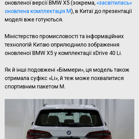
оновленої версії BMW X5 (зокрема,
«засвітилась»
оновлена комплектація M
), в Китаї до презентації
моделі вже готуються.
Міністерство промисловості та інформаційних
технологій Китаю оприлюднило зображення
оновленої BMW X5 у комплектації xDrive 40 Li.
Як й інші подовжені «Біммери», ця модель також
отримала суфікс «Li», й теж може похвалитися
спортивним пакетом M.