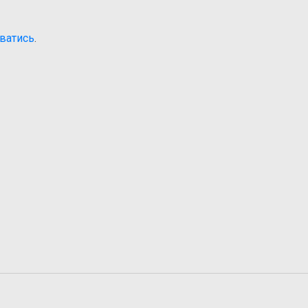
ватись
.