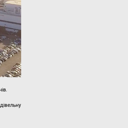
ів.
удівельну