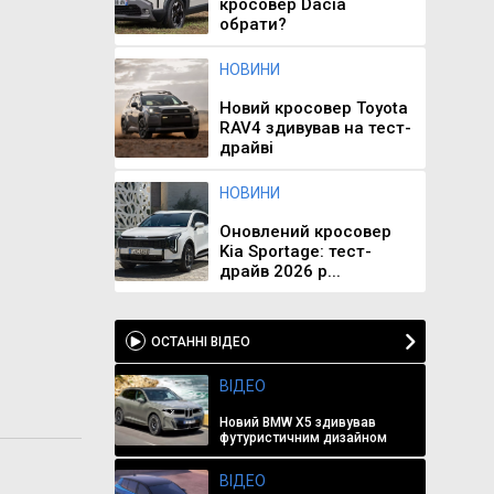
кросовер Dacia
обрати?
НОВИНИ
Новий кросовер Toyota
RAV4 здивував на тест-
драйві
НОВИНИ
Оновлений кросовер
Kia Sportage: тест-
драйв 2026 р...
ОСТАННІ ВІДЕО
ВІДЕО
Новий BMW X5 здивував
футуристичним дизайном
ВІДЕО