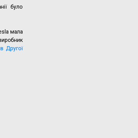
нії було
esla мала
 виробник
ів Другої