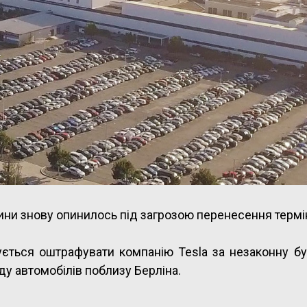
ини знову опинилось під загрозою перенесення термін
ується оштрафувати компанію Tesla за незаконну б
ду автомобілів поблизу Берліна.