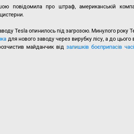
ршою повідомила про штраф, американській компа
цистерни.
аводу Tesla опинилось під загрозою. Минулого року T
ика
для нового заводу через вирубку лісу, а до цього
 розчистив майданчик від
залишків боєприпасів час