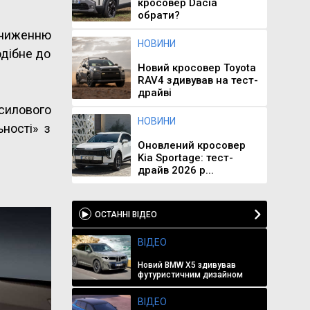
кросовер Dacia
обрати?
зниженню
НОВИНИ
одібне до
Новий кросовер Toyota
RAV4 здивував на тест-
драйві
 силового
НОВИНИ
ності» з
Оновлений кросовер
Kia Sportage: тест-
драйв 2026 р...
ОСТАННІ ВІДЕО
ВІДЕО
Новий BMW X5 здивував
футуристичним дизайном
ВІДЕО