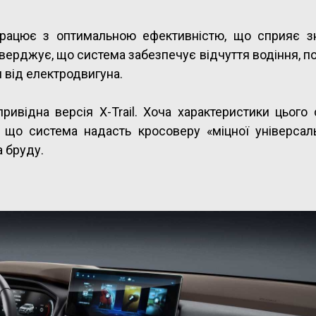
працює з оптимальною ефективністю, що сприяє 
тверджує, що система забезпечує відчуття водіння, п
 від електродвигуна.
ивідна версія X-Trail. Хоча характеристики цього
, що система надасть кросоверу «міцної універсаль
а бруду.