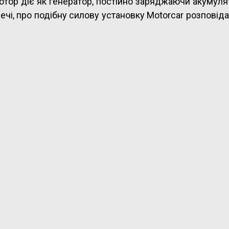
отор діє як генератор, постійно заряджаючи акумуля
ечі, про подібну силову установку Motorcar розповіда