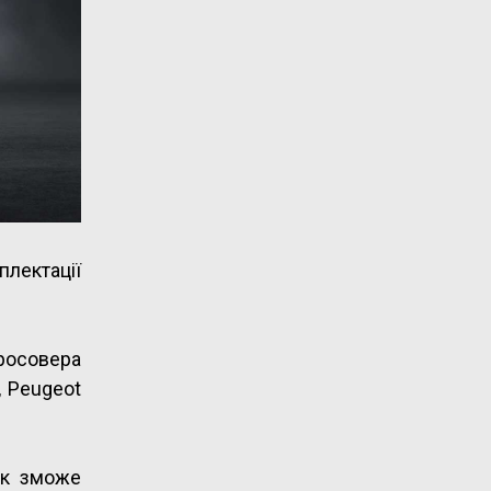
плектації
росовера
, Peugeot
ик зможе