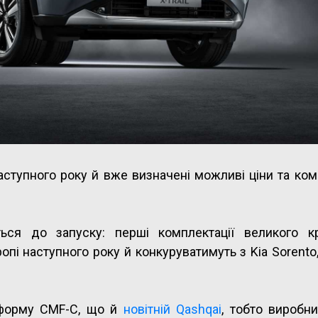
аступного року й вже визначені можливі ціни та ком
ься до запуску: перші комплектації великого к
пі наступного року й конкуруватимуть з Kia Sorento
тформу CMF-C, що й
новітній Qashqai
, тобто виробн