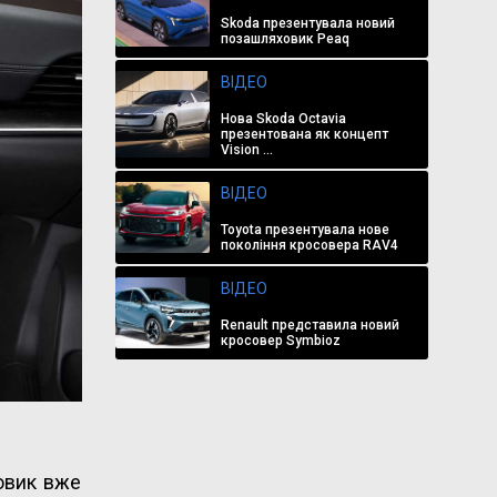
Skoda презентувала новий
позашляховик Peaq
ВІДЕО
Нова Skoda Octavia
презентована як концепт
Vision ...
ВІДЕО
Toyota презентувала нове
покоління кросовера RAV4
ВІДЕО
Renault представила новий
кросовер Symbioz
ховик вже