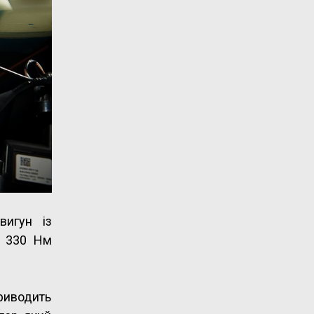
вигун із
і 330 Нм
приводить