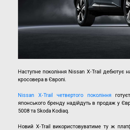
Наступне покоління Nissan X-Trail дебютує н
кросовера в Європі.
Nissan X-Trail четвертого покоління
готуєт
японського бренду надійдуть в продаж у Євро
5008 та Skoda Kodiaq.
Новий X-Trail використовуватиме ту ж пла