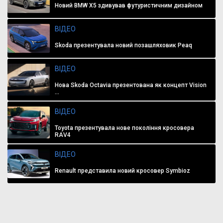
Новий BMW X5 здивував футуристичним дизайном
ВІДЕО
Skoda презентувала новий позашляховик Peaq
ВІДЕО
Нова Skoda Octavia презентована як концепт Vision
...
ВІДЕО
Toyota презентувала нове покоління кросовера
RAV4
ВІДЕО
Renault представила новий кросовер Symbioz