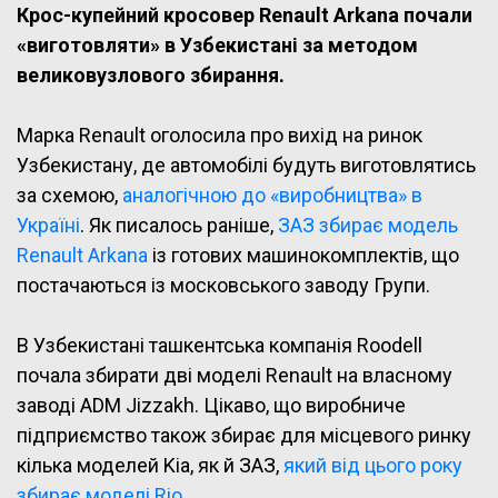
Крос-купейний кросовер Renault Arkana почали
«виготовляти» в Узбекистані за методом
великовузлового збирання.
Марка Renault оголосила про вихід на ринок
Узбекистану, де автомобілі будуть виготовлятись
за схемою,
аналогічною до «виробництва» в
Україні
. Як писалось раніше,
ЗАЗ збирає модель
Renault Arkana
із готових машинокомплектів, що
постачаються із московського заводу Групи.
В Узбекистані ташкентська компанія Roodell
почала збирати дві моделі Renault на власному
заводі ADM Jizzakh. Цікаво, що виробниче
підприємство також збирає для місцевого ринку
кілька моделей Kia, як й ЗАЗ,
який від цього року
збирає моделі Rio
.