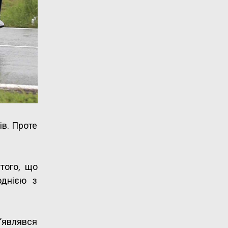
ів. Проте
того, що
однією з
з’являвся