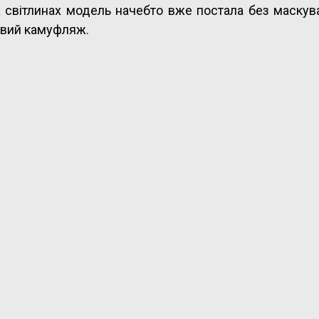
іх світлинах модель начебто вже постала без маскув
ивий камуфляж.