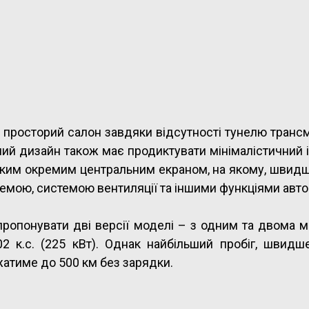
просторий салон завдяки відсутності тунелю трансмі
ий дизайн також має продиктувати мінімалістичний і
ким окремим центральним екраном, на якому, швидше
мою, системою вентиляції та іншими функціями авто
апропонувати дві версії моделі – з одним та двома 
к.с. (225 кВт). Однак найбільший пробіг, швидше
атиме до 500 км без зарядки.