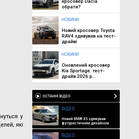
кросовер Dacia
обрати?
НОВИНИ
Новий кросовер Toyota
RAV4 здивував на тест-
драйві
НОВИНИ
Оновлений кросовер
Kia Sportage: тест-
драйв 2026 р...
ОСТАННІ ВІДЕО
ВІДЕО
нуться у
Новий BMW X5 здивував
футуристичним дизайном
елей, які
ВІДЕО