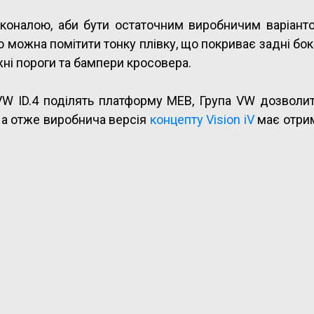
коналою, аби бути остаточним виробничим варіанто
 можна помітити тонку плівку, що покриває задні боко
ні пороги та бампери кросовера.
VW ID.4 поділять платформу MEB, Група VW дозволи
 а отже виробнича версія
концепту Vision iV
має отрим