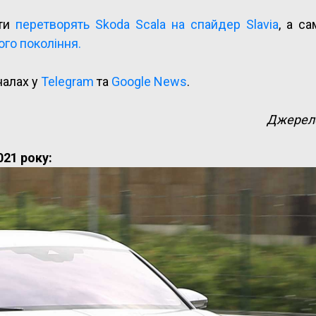
нти
перетворять Skoda Scala на спайдер Slavia
, а с
ого покоління.
налах у
Telegram
та
Google News
.
Джерел
021 року: