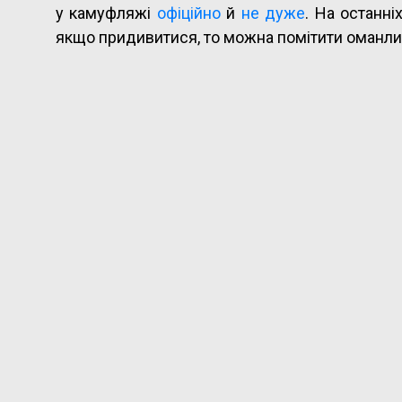
у камуфляжі
офіційно
й
не дуже
. На останн
якщо придивитися, то можна помітити оманл