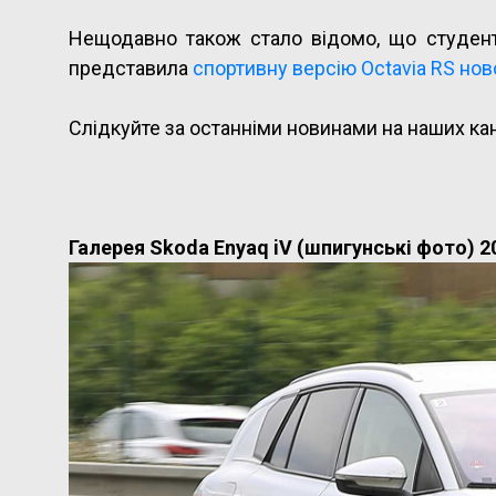
Нещодавно також стало відомо, що студе
представила
спортивну версію Octavia RS нов
Слідкуйте за останніми новинами на наших ка
Галерея Skoda Enyaq iV (шпигунські фото) 2