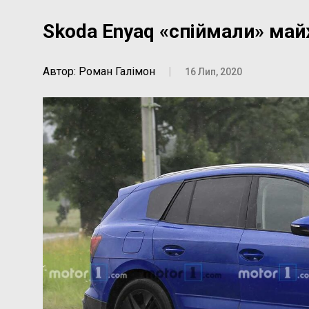
Skoda Enyaq «спіймали» ма
Автор: Роман Галімон
|
16 Лип, 2020