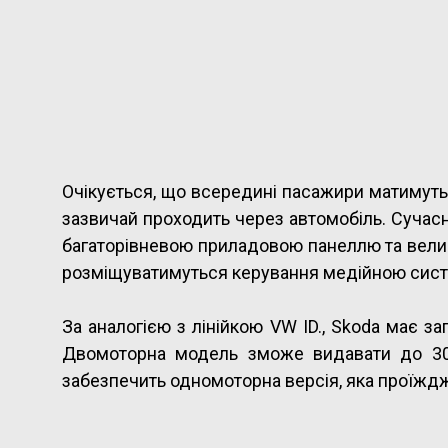
Очікується, що всередині пасажири матимуть 
зазвичай проходить через автомобіль. Сучасн
багаторівневою приладовою панеллю та вели
розміщуватимуться керування медійною систе
За аналогією з лінійкою VW ID., Skoda має з
Двомоторна модель зможе видавати до 302 
забезпечить одномоторна версія, яка проїждж