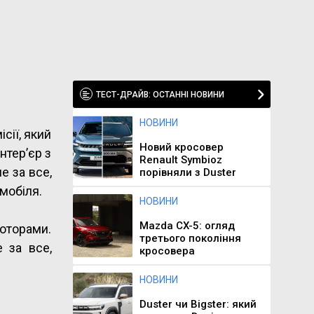
ТЕСТ-ДРАЙВ: ОСТАННІ НОВИНИ
НОВИНИ
сії, який
Новий кросовер
нтер’єр з
Renault Symbioz
 за все,
порівняли з Duster
мобіля.
НОВИНИ
Mazda CX-5: огляд
моторами.
третього покоління
 за все,
кросовера
НОВИНИ
Duster чи Bigster: який