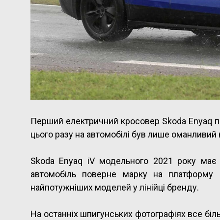
Перший електричний кросовер Skoda Enyaq по
цього разу на автомобілі був лише оманливий
Skoda Enyaq iV модельного 2021 року має
автомобіль поверне марку на платформу 
найпотужніших моделей у лінійці бренду.
На останніх шпигунських фотографіях все біл