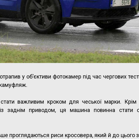
трапив у об’єктиви фотокамер під час чергових тест
 камуфляж.
 стати важливим кроком для чеської марки. Крім 
із заднім приводом, ця машина повинна стати 
ьше проглядаються риси кросовера, який й до цього 