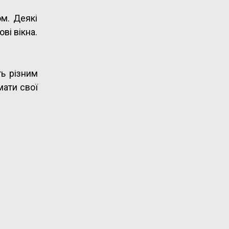
м. Деякі
ві вікна.
ть різним
ати свої