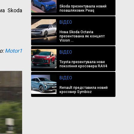
Skoda презентувала новий
ама Skoda
позашляховик Peaq
ВІДЕО
Нова Skoda Octavia
презентована як концепт
Vision ...
о:
Motor1
ВІДЕО
Toyota презентувала нове
покоління кросовера RAV4
ВІДЕО
Renault представила новий
кросовер Symbioz