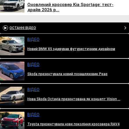
Оновлений кросовер Kia Sportage: тест-
драйв 2026 р...
ОСТАННІ ВІДЕО
ВІДЕО
Новий BMW X5 здивував футуристичним дизайном
ВІДЕО
Skoda презентувала новий позашляховик Peaq
ВІДЕО
Нова Skoda Octavia презентована як концепт Vision ...
ВІДЕО
Toyota презентувала нове покоління кросовера RAV4