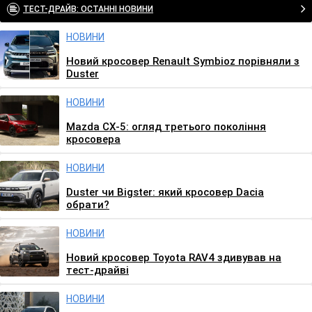
ТЕСТ-ДРАЙВ: ОСТАННІ НОВИНИ
НОВИНИ
Новий кросовер Renault Symbioz порівняли з
Duster
НОВИНИ
Mazda CX-5: огляд третього покоління
кросовера
НОВИНИ
Duster чи Bigster: який кросовер Dacia
обрати?
НОВИНИ
Новий кросовер Toyota RAV4 здивував на
тест-драйві
НОВИНИ