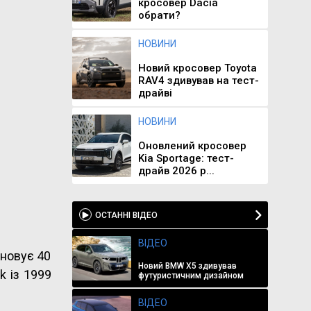
кросовер Dacia
обрати?
НОВИНИ
Новий кросовер Toyota
RAV4 здивував на тест-
драйві
НОВИНИ
Оновлений кросовер
Kia Sportage: тест-
драйв 2026 р...
ОСТАННІ ВІДЕО
ВІДЕО
ановує 40
Новий BMW X5 здивував
k із 1999
футуристичним дизайном
ВІДЕО