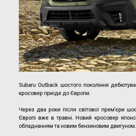
Subaru Outback шостого покоління дебютува
кросовер приїде до Європи.
Через два роки після світової прем’єри шо
Європі вже в травні. Новий кросовер япон
обладнанням та новим бензиновим двигуном.