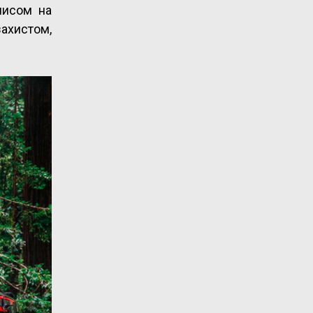
писом на
захистом,