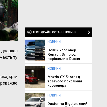
ТЕСТ-ДРАЙВ: ОСТАННІ НОВИНИ
НОВИНИ
Новий кросовер
 дзеркал
Renault Symbioz
 мають ту
порівняли з Duster
НОВИНИ
ика, крім
Mazda CX-5: огляд
третього покоління
переважає
кросовера
НОВИНИ
Duster чи Bigster: який