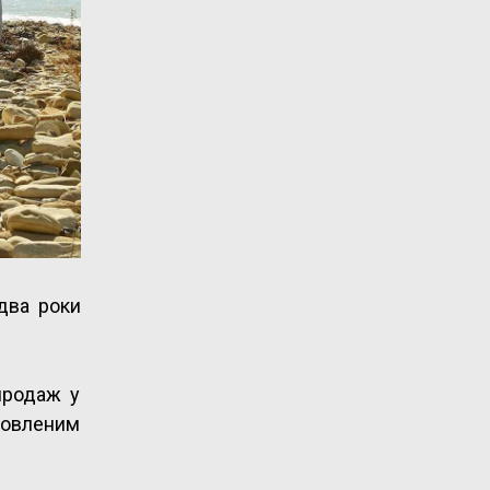
два роки
продаж у
новленим