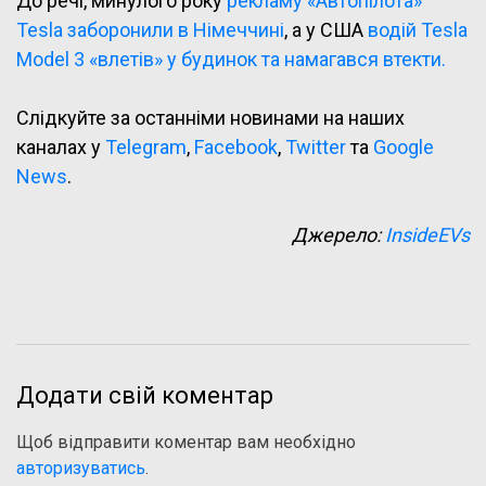
До речі, минулого року
рекламу «Автопілота»
Tesla заборонили в Німеччині
, а у США
водій Tesla
Model 3 «влетів» у будинок та намагався втекти.
Слідкуйте за останніми новинами на наших
каналах у
Telegram
,
Facebook
,
Twitter
та
Google
News
.
Джерело:
InsideEVs
Додати свій коментар
Щоб відправити коментар вам необхідно
авторизуватись
.