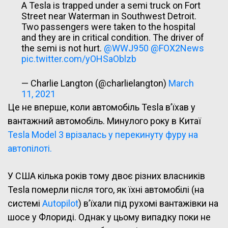
A Tesla is trapped under a semi truck on Fort
Street near Waterman in Southwest Detroit.
Two passengers were taken to the hospital
and they are in critical condition. The driver of
the semi is not hurt.
@WWJ950
@FOX2News
pic.twitter.com/yOHSaOblzb
— Charlie Langton (@charlielangton)
March
11, 2021
Це не вперше, коли автомобіль Tesla в’їхав у
вантажний автомобіль. Минулого року в Китаї
Tesla Model 3 врізалась у перекинуту фуру на
автопілоті.
У США кілька років тому двоє різних власників
Tesla померли після того, як їхні автомобілі (на
системі
Autopilot
) в’їхали під рухомі вантажівки на
шосе у Флориді. Однак у цьому випадку поки не