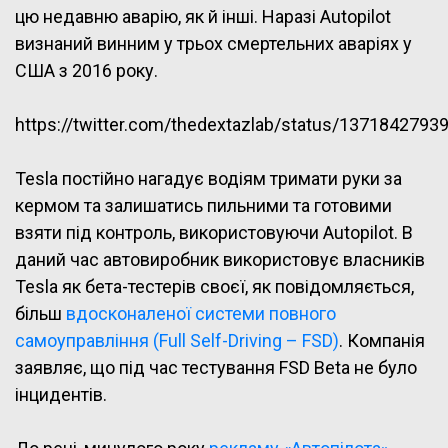
цю недавню аварію, як й інші. Наразі Autopilot
визнаний винним у трьох смертельних аваріях у
США з 2016 року.
https://twitter.com/thedextazlab/status/137184279
Tesla постійно нагадує водіям тримати руки за
кермом та залишатись пильними та готовими
взяти під контроль, використовуючи Autopilot. В
даний час автовиробник використовує власників
Tesla як бета-тестерів своєї, як повідомляється,
більш
вдосконаленої системи повного
самоуправління (Full Self-Driving – FSD)
. Компанія
заявляє, що під час тестування FSD Beta не було
інцидентів.