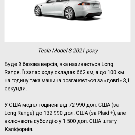
Tesla Model S 2021 року
Буде й базова версія, яка називається Long
Range. Її запас ходу складає 662 км, а до 100 км
на годину така машина розганяється за «довгі» 3,1
секунди.
У США моделі оцінені від 72 990 дол. США (за
Long Range) до 132 990 дол. США (за Plaid +), але
включають субсидію у 1 500 дол. США штату
Каліфорнія.