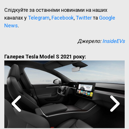
Слідкуйте за останніми новинами на наших
каналах у
Telegram
,
Facebook
,
Twitter
та
Google
News
.
Джерело:
InsideEVs
Галерея Tesla Model S 2021 року: