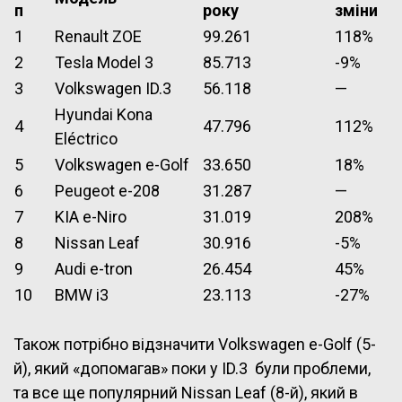
п
року
зміни
1
Renault ZOE
99.261
118%
2
Tesla Model 3
85.713
-9%
3
Volkswagen ID.3
56.118
—
Hyundai Kona
4
47.796
112%
Eléctrico
5
Volkswagen e-Golf
33.650
18%
6
Peugeot e-208
31.287
—
7
KIA e-Niro
31.019
208%
8
Nissan Leaf
30.916
-5%
9
Audi e-tron
26.454
45%
10
BMW i3
23.113
-27%
Також потрібно відзначити Volkswagen e-Golf (5-
й), який «допомагав» поки у ID.3 були проблеми,
та все ще популярний Nissan Leaf (8-й), який в