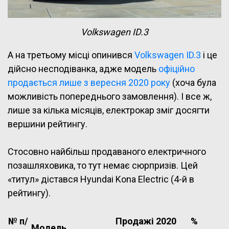
Volkswagen ID.3
А на третьому місці опинився
Volkswagen ID.3
і це
дійсно несподіванка, адже модель
офіційно
продається лише з вересня 2020 року
(хоча була
можливість попереднього замовлення). І все ж,
лише за кілька місяців, електрокар зміг досягти
вершини рейтингу.
Стосовно найбільш продаваного електричного
позашляховика, то тут немає сюрпризів. Цей
«титул» дістався Hyundai Kona Electric (4-й в
рейтингу).
№ п/
Продажі 2020
%
Модель