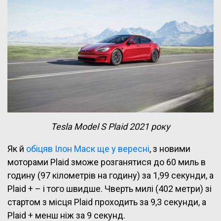
Tesla Model S Plaid 2021 року
Як й
обіцяв Ілон Маск ще у вересні
, з новими
моторами Plaid зможе розганятися до 60 миль в
годину (97 кілометрів на годину) за 1,99 секунди, а
Plaid + – і того швидше. Чверть милі (402 метри) зі
стартом з місця Plaid проходить за 9,3 секунди, а
Plaid + менш ніж за 9 секунд.