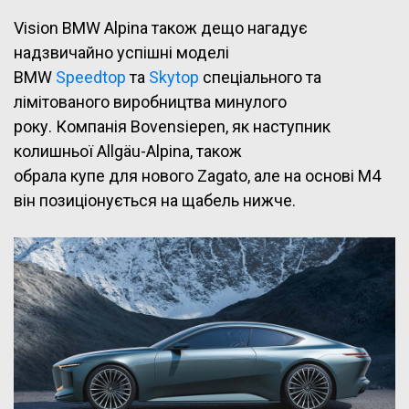
Vision BMW Alpina також дещо нагадує
надзвичайно успішні моделі
BMW
Speedtop
та
Skytop
спеціального та
лімітованого виробництва минулого
року. Компанія Bovensiepen, як наступник
колишньої Allgäu-Alpina, також
обрала купе для нового Zagato, але на основі M4
він позиціонується на щабель нижче.