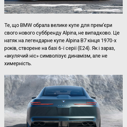
Те, що BMW обрала велике купе для прем’єри
свого нового суббренду Alpina, не випадково. Це
натяк на легендарне купе Alpina B7 кінця 1970-х
років, створене на базі 6-ї серії (E24). Як і зараз,
«акулячий ніс» символізує динамізм, але не
химерність.