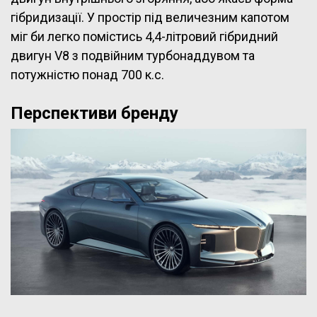
гібридизації. У простір під величезним капотом
міг би легко помістись 4,4-літровий гібридний
двигун V8 з подвійним турбонаддувом та
потужністю понад 700 к.с.
Перспективи бренду