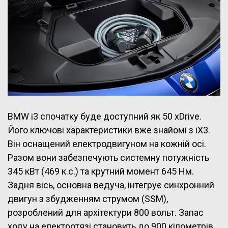
BMW i3 спочатку буде доступний як 50 xDrive.
Його ключові характеристики вже знайомі з iX3.
Він оснащений електродвигуном на кожній осі.
Разом вони забезпечують системну потужність
345 кВт (469 к.с.) та крутний момент 645 Нм.
Задня вісь, основна ведуча, інтегрує синхронний
двигун з збудженням струмом (SSM),
розроблений для архітектури 800 вольт. Запас
ходу на електротязі становить до 900 кілометрів.