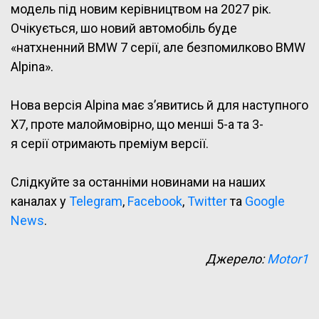
модель під новим керівництвом на 2027 рік.
Очікується, шо новий автомобіль буде
«натхненний BMW 7 серії, але безпомилково BMW
Alpina».
Нова версія Alpina має з’явитись й для наступного
X7, проте малоймовірно, що менші 5-а та 3-
я серії отримають преміум версії.
Слідкуйте за останніми новинами на наших
каналах у
Telegram
,
Facebook
,
Twitter
та
Google
News
.
Джерело:
Motor1