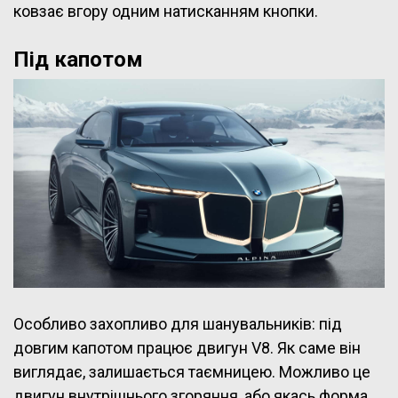
ковзає вгору одним натисканням кнопки.
Під капотом
Особливо захопливо для шанувальників: під
довгим капотом працює двигун V8. Як саме він
виглядає, залишається таємницею. Можливо це
двигун внутрішнього згоряння, або якась форма