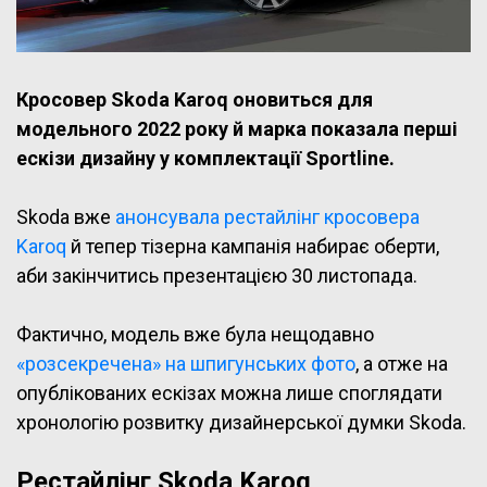
Кросовер Skoda Karoq оновиться для
модельного 2022 року й марка показала перші
ескізи дизайну у комплектації Sportline.
Skoda вже
анонсувала рестайлінг кросовера
Karoq
й тепер тізерна кампанія набирає оберти,
аби закінчитись презентацією 30 листопада.
Фактично, модель вже була нещодавно
«розсекречена» на шпигунських фото
, а отже на
опублікованих ескізах можна лише споглядати
хронологію розвитку дизайнерської думки Skoda.
Рестайлінг Skoda Karoq