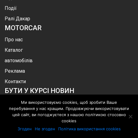
Події
Ралі Дакар
MOTOR
CAR
Про нас
Каталог
автомобілів
Реклама
Контакти
БУТИ У КУРСІ НОВИН
Ми використовуємо cookies, щоб зробити Ваше
перебування у нас кращим. Продовжуючи використовувати
цей сайт, ви погоджуєтеся з нашою політикою стосовно
cookies
.
©
MotorСar
.
Всі права захищені
Згоден
Не згоден
Політика використання cookies