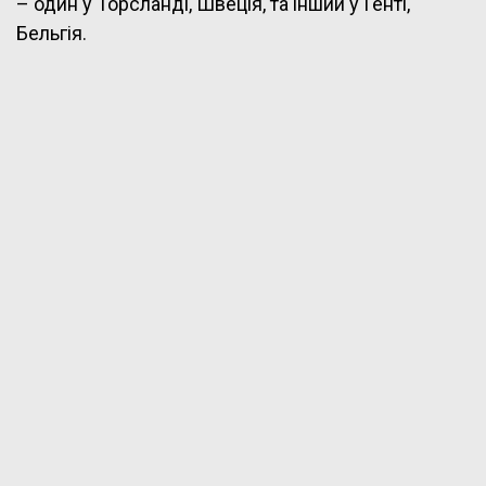
– один у Торсланді, Швеція, та інший у Генті,
Бельгія.