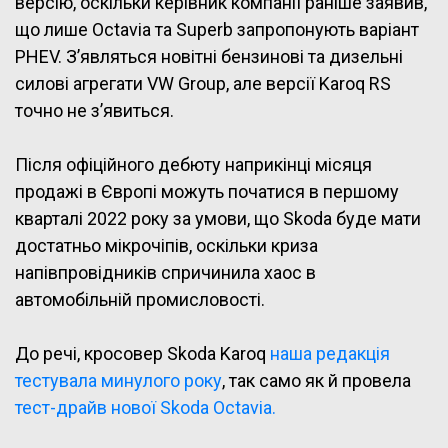
версію, оскільки керівник компанії раніше заявив,
що лише Octavia та Superb запропонують варіант
PHEV. З’являться новітні бензинові та дизельні
силові агрегати VW Group, але версії Karoq RS
точно не з’явиться.
Після офіційного дебюту наприкінці місяця
продажі в Європі можуть початися в першому
кварталі 2022 року за умови, що Skoda буде мати
достатньо мікрочіпів, оскільки криза
напівпровідників спричинила хаос в
автомобільній промисловості.
До речі, кросовер Skoda Karoq
наша редакція
тестувала минулого року
, так само як й провела
тест-драйв нової Skoda Octavia.