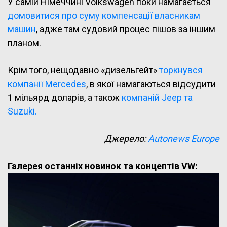
У самій Німеччині Volkswagen поки намагається
домовитися про суму компенсації власникам
машин
, адже там судовий процес пішов за іншим
планом.
Крім того, нещодавно «дизельгейт»
торкнувся
компанії Mercedes
, в якої намагаються відсудити
1 мільярд доларів, а також
компаній Jeep та
Suzuki.
Джерело:
Autonews Europe
Галерея останніх новинок та концептів VW: