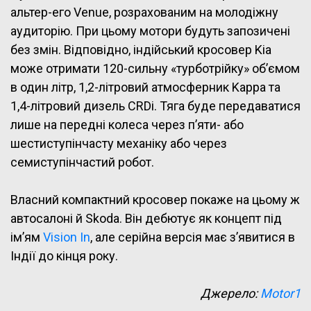
альтер-его Venue, розрахованим на молодіжну
аудиторію. При цьому мотори будуть запозичені
без змін. Відповідно, індійський кросовер Kia
може отримати 120-сильну «турботрійку» об’ємом
в один літр, 1,2-літровий атмосферник Kappa та
1,4-літровий дизель CRDi. Тяга буде передаватися
лише на передні колеса через п’яти- або
шестиступінчасту механіку або через
семиступінчастий робот.
Власний компактний кросовер покаже на цьому ж
автосалоні й Skoda. Він дебютує як концепт під
ім’ям
Vision In
, але серійна версія має з’явитися в
Індії до кінця року.
Джерело:
Motor1