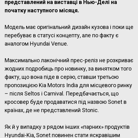
представлений на виставці в Нью-Делі на
початку наступного місяця.
Модель має оригінальний дизайн кузова і поки ще
перебуває в статусі концепту, але по факту є
аналогом Hyundai Venue.
Максимально лаконічний прес-реліз не розкриває
жодних подробиць про новинку, за винятком того
факту, що вона піде в серію, ставши третьою
пропозицією Kia Motors India для місцевого ринку
– після Seltos і Carnival. Передбачається, що
кросовер буде продаватися під назвою Sonet в
країнах, де не представлений Stonic.
Як й у випадку з рядом інших «парних» продуктів
Hyundai-Kia, Sonet повинен стати яскравішим