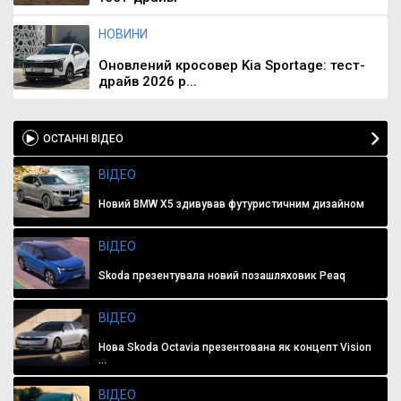
НОВИНИ
Оновлений кросовер Kia Sportage: тест-
драйв 2026 р...
ОСТАННІ ВІДЕО
ВІДЕО
Новий BMW X5 здивував футуристичним дизайном
ВІДЕО
Skoda презентувала новий позашляховик Peaq
ВІДЕО
Нова Skoda Octavia презентована як концепт Vision
...
ВІДЕО