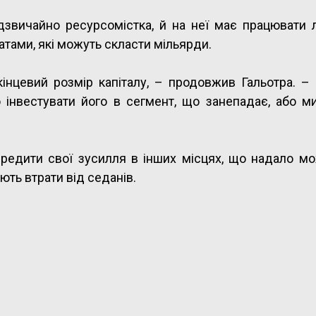
звичайно ресурсомістка, й на неї має працювати ло
атами, які можуть скласти мільярди.
інцевий розмір капіталу, – продовжив Гальотра. –
 інвестувати його в сегмент, що занепадає, або м
ередити свої зусилля в інших місцях, що надало мо
ють втрати від седанів.