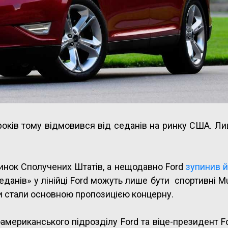
оків тому відмовився від седанів на ринку США. Л
ринок Сполучених Штатів, а нещодавно Ford
зупинив й
данів» у лінійці Ford можуть лише бути спортивні M
и стали основною пропозицією концерну.
американського підрозділу Ford та віце-президент F