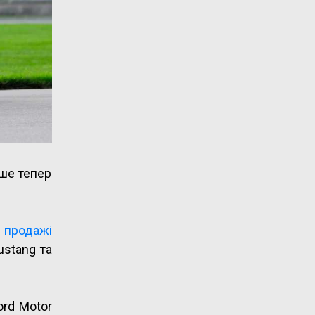
ише тепер
 продажі
ustang та
ord Motor