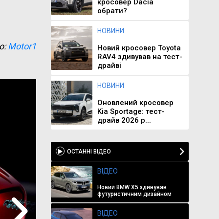
кросовер Dacia
обрати?
НОВИНИ
о:
Motor1
Новий кросовер Toyota
RAV4 здивував на тест-
драйві
НОВИНИ
Оновлений кросовер
Kia Sportage: тест-
драйв 2026 р...
ОСТАННІ ВІДЕО
ВІДЕО
Новий BMW X5 здивував
футуристичним дизайном
ВІДЕО