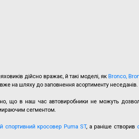
яховиків дійсно вражає, й такі моделі, як
Bronco, Bro
, вже на шляху до заповнення асортименту неседанів.
дно, що в наш час автовиробники не можуть дозвол
вмираючим сегментом.
й спортивний кросовер Puma ST
, а раніше створив