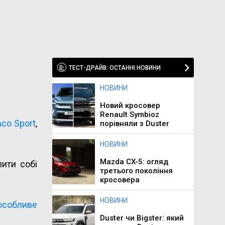
ТЕСТ-ДРАЙВ: ОСТАННІ НОВИНИ
НОВИНИ
Новий кросовер
Renault Symbioz
nco Sport
,
порівняли з Duster
НОВИНИ
Mazda CX-5: огляд
ити собі
третього покоління
кросовера
НОВИНИ
особливе
Duster чи Bigster: який