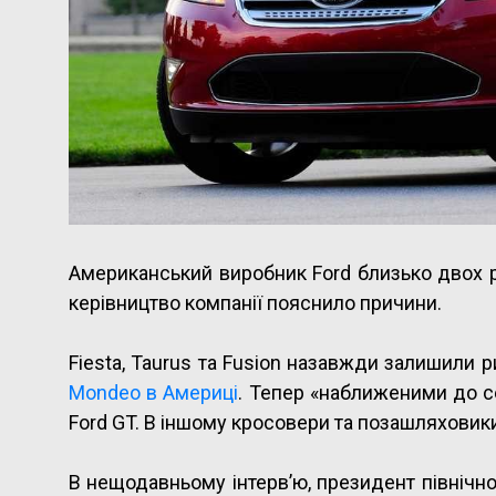
Американський виробник Ford близько двох р
керівництво компанії пояснило причини.
Fiesta, Taurus та Fusion назавжди залишили 
Mondeo в Америці
. Тепер «наближеними до се
Ford GT. В іншому кросовери та позашляховик
В нещодавньому інтерв’ю, президент північно