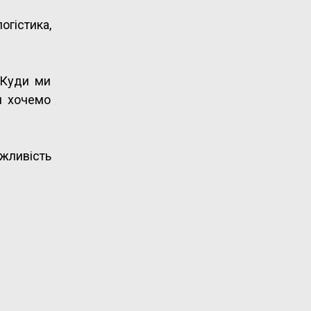
гістика,
 Куди ми
и хочемо
жливість