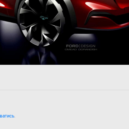
ватись
.