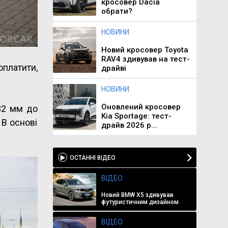
кросовер Dacia
обрати?
НОВИНИ
Новий кросовер Toyota
RAV4 здивував на тест-
оплатити,
драйві
НОВИНИ
Оновлений кросовер
32 мм до
Kia Sportage: тест-
 В основі
драйв 2026 р...
ОСТАННІ ВІДЕО
ВІДЕО
Новий BMW X5 здивував
футуристичним дизайном
ВІДЕО