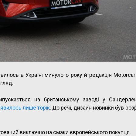
явилось в Україні минулого року й редакція Motorca
огляд.
випускається на британському заводі у Сандерле
’явилось лише торік
. До речі, дизайн новинки був ро
нтований виключно на смаки європейського покупця.