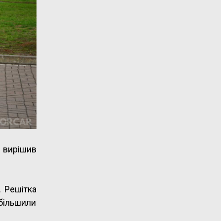
n вирішив
. Решітка
збільшили