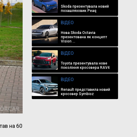
Skoda презентувала новий
позашляховик Peaq
ВІДЕО
Нова Skoda Octavia
презентована як концепт
Vision ...
ВІДЕО
Toyota презентувала нове
покоління кросовера RAV4
ВІДЕО
Renault представила новий
кросовер Symbioz
тав на 60