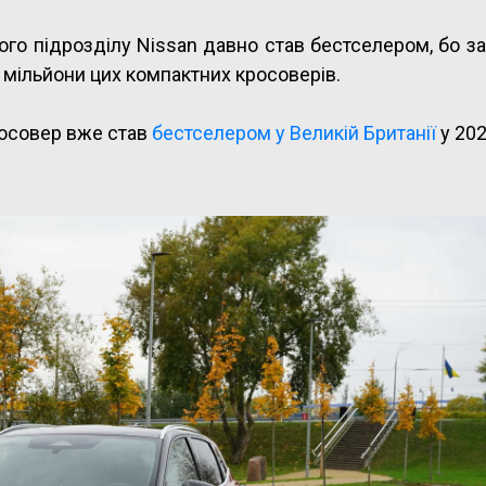
го підрозділу Nissan давно став бестселером, бо за
 мільйони цих компактних кросоверів.
росовер вже став
бестселером у Великій Британії
у 202