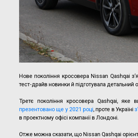
Нове покоління кросовера Nissan Qashqai з’
тест-драйв новинки й підготувала детальний 
Третє покоління кросовера Qashqai, яке 
презентовано ще у 2021 році
, проте в Україні
з
в проектному офісі компанії в Лондоні.
Отже можна сказати, що Nissan Qashqai оріє