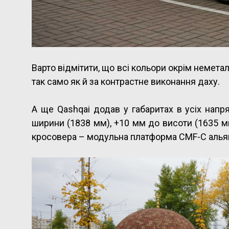
Варто відмітити, що всі кольори окрім немета
так само як й за контрастне виконання даху.
А ще Qashqai додав у габаритах в усіх нап
ширини (1838 мм), +10 мм до висоти (1635 мм
кросовера – модульна платформа CMF-C альян