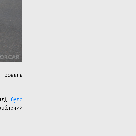
r провела
нді,
було
зроблений