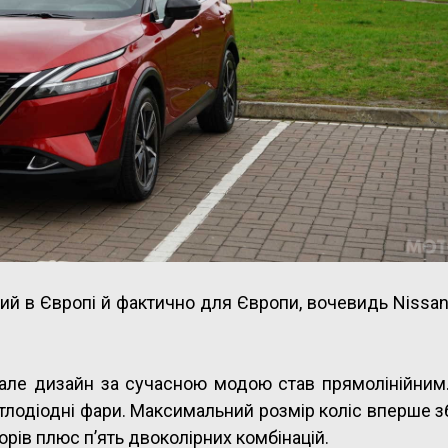
ий в Європі й фактично для Європи, вочевидь Nissa
, але дизайн за сучасною модою став прямолінійним
вітлодіодні фари. Максимальний розмір коліс вперше 
орів плюс п’ять двоколірних комбінацій.