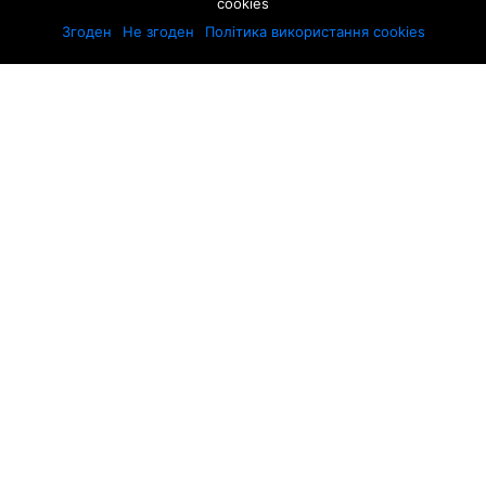
cookies
Згоден
Не згоден
Політика використання cookies