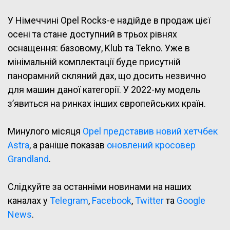
У Німеччині Opel Rocks-e надійде в продаж цієї
осені та стане доступний в трьох рівнях
оснащення: базовому, Klub та Tekno. Уже в
мінімальній комплектації буде присутній
панорамний скляний дах, що досить незвично
для машин даної категорії. У 2022-му модель
з’явиться на ринках інших європейських країн.
Минулого місяця
Opel представив новий хетчбек
Astra
, а раніше показав
оновлений кросовер
Grandland
.
Слідкуйте за останніми новинами на наших
каналах у
Telegram
,
Facebook
,
Twitter
та
Google
News
.