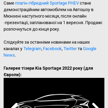
Саме
плагін-гібридний Sportage PHEV
стане
демонстраційним автомобілем на Автошоу в
Мюнхені наступного місяця, після онлайн
-презентації, запланованої на 1 вересня. Продажі
розпочнуться до кінця року.
Слідкуйте за останніми новинами на наших
каналах у
Telegram
,
Facebook
,
Twitter
та
Google
News
.
Галерея тізери Kia Sportage 2022 року (для
Європи):