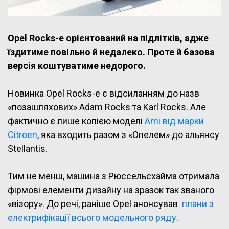
Opel Rocks-e орієнтований на підлітків, адже
їздитиме повільно й недалеко. Проте й базова
версія коштуватиме недорого.
Новинка Opel Rocks-e є відсиланням до назв
«позашляхових» Adam Rocks та Karl Rocks. Але
фактично є лише копією моделі
Ami від марки
Citroen
, яка входить разом з «Опелем» до альянсу
Stellantis.
Тим не менш, машина з Рюссельсхайма отримала
фірмові елементи дизайну на зразок так званого
«візору». До речі, раніше Opel анонсував
плани з
електрифікації всього модельного ряду
.