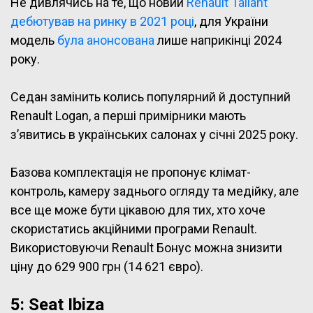
Не дивлячись на те, що новий
Renault Taliant
дебютував на ринку в 2021 році
, для України
модель
була анонсована
лише наприкінці 2024
року.
Седан замінить колись популярний й доступний
Renault Logan, а перші примірники мають
з’явитись в українських салонах у січні 2025 року.
Базова комплектація не пропонує клімат-
контроль, камеру заднього огляду та медійку, але
все ще може бути цікавою для тих, хто хоче
скористатись акційними програми Renault.
Використовуючи Renault Бонус можна знизити
ціну до 629 900 грн (14 621 євро).
5: Seat Ibiza