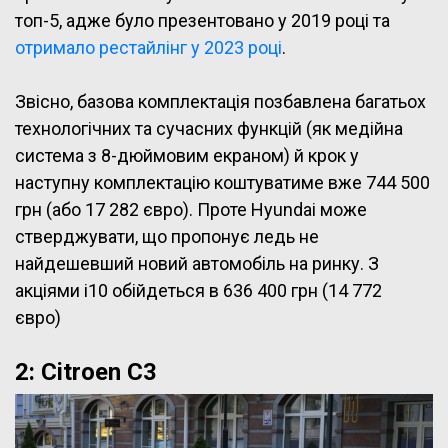
топ-5, адже було презентовано у 2019 році та
отримало рестайлінг у 2023 році
.
Звісно, базова комплектація позбавлена багатьох
технологічних та сучасних функцій (як медійна
система з 8-дюймовим екраном) й крок у
наступну комплектацію коштуватиме вже 744 500
грн (або 17 282 євро). Проте Hyundai може
стверджувати, що пропонує ледь не
найдешевший новий автомобіль на ринку. З
акціями i10 обійдеться в 636 400 грн (14 772
євро)
2: Citroen C3