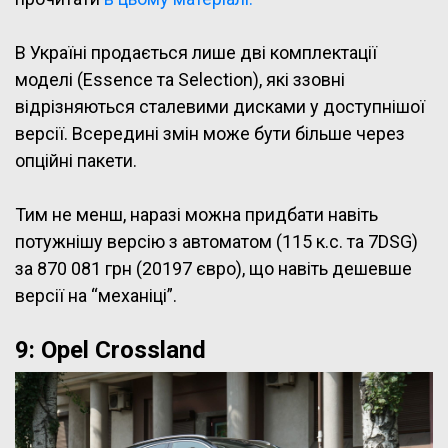
В Україні продається лише дві комплектації
моделі (Essence та Selection), які ззовні
відрізняються сталевими дисками у доступнішої
версії. Всередині змін може бути більше через
опційні пакети.
Тим не менш, наразі можна придбати навіть
потужнішу версію з автоматом (115 к.с. та 7DSG)
за 870 081 грн (20197 євро), що навіть дешевше
версії на “механіці”.
9: Opel Crossland