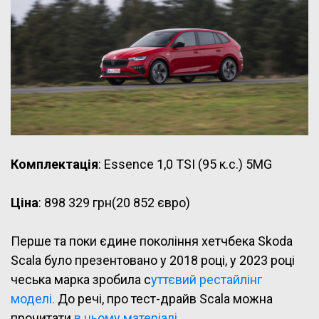
Комплектація
:
Essence 1,0 TSI (95 к.с.) 5MG
Ціна
: 898 329 грн(20 852 євро)
Перше та поки єдине покоління хетчбека Skoda
Scala було презентовано у 2018 році, у 2023 році
чеська марка зробила с
уттєвий рестайлінг
моделі.
До речі, про тест-драйв Scala можна
прочитати
в цьому матеріалі.