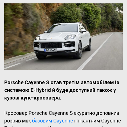
Porsche Cayenne S став третім автомобілем із
системою E-Hybrid й буде доступний також у
кузові купе-кросовера.
Кросовер Porsche Cayenne S акуратно доповнив
розрив між
базовим Cayenne
і пікантним Cayenne