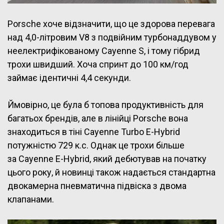
Porsche хоче відзначити, що це здорова перевага
над 4,0-літровим V8 з подвійним турбонаддувом у
неелектрифікованому Cayenne S, і тому гібрид
трохи швидший. Хоча спринт до 100 км/год
займає ідентичні 4,4 секунди.
Ймовірно, це була б топова продуктивність для
багатьох брендів, але в лінійці Porsche вона
знаходиться в тіні Cayenne Turbo E-Hybrid
потужністю 729 к.с. Однак це трохи більше
за Cayenne E-Hybrid, який дебютував на початку
цього року, й новинці також надається стандартна
двокамерна пневматична підвіска з двома
клапанами.