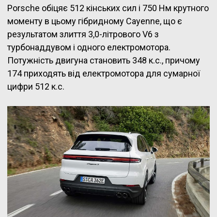
Porsche обіцяє 512 кінських сил і 750 Нм крутного
моменту в цьому гібридному Cayenne, що є
результатом злиття 3,0-літрового V6 з
турбонаддувом і одного електромотора.
Потужність двигуна становить 348 к.с., причому
174 приходять від електромотора для сумарної
цифри 512 к.с.