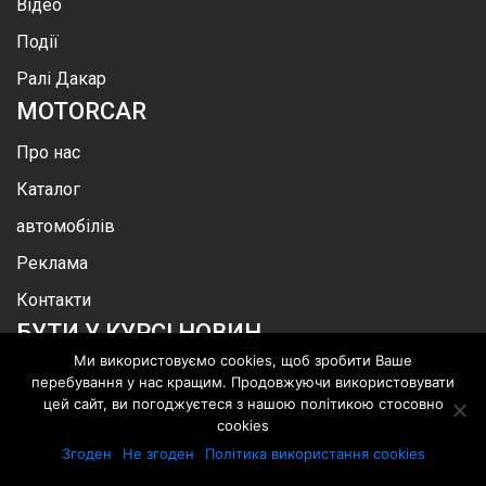
Відео
Події
Ралі Дакар
MOTOR
CAR
Про нас
Каталог
автомобілів
Реклама
Контакти
БУТИ У КУРСІ НОВИН
Ми використовуємо cookies, щоб зробити Ваше
перебування у нас кращим. Продовжуючи використовувати
цей сайт, ви погоджуєтеся з нашою політикою стосовно
cookies
.
©
MotorСar
.
Всі права захищені
Згоден
Не згоден
Політика використання cookies