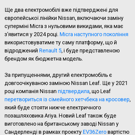
Ще два електромобілі вже підтверджені для
європейської лінійки Nissan, включаючи заміну
суперміні Micra з нульовими викидами, яка має
з’явитися у 2024 році.
Micra наступного покоління
використовуватиме ту саму платформу, що й
відроджений
Renault 5
, і буде представленою
брендом як бюджетна модель.
За припущеннями, другий електромобіль є
довгоочікуваною заміною Nissan Leaf. Ще у 2021
році компанія Nissan
підтвердила
, що Leaf
перетвориться із сімейного хетчбека на кросовер
,
який буде стояти нижче електричного
позашляховика Ariya. Новий Leaf також буде
виготовлено на британському заводі Nissan у
Сандерленді в рамках проекту
EV36Zero
вартістю