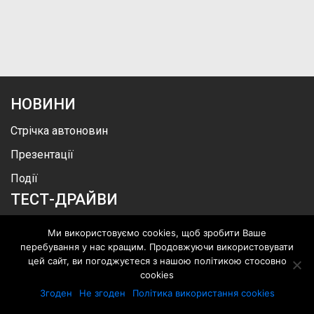
НОВИНИ
Стрічка автоновин
Презентації
Події
ТЕСТ-ДРАЙВИ
Відео
Ми використовуємо cookies, щоб зробити Ваше
перебування у нас кращим. Продовжуючи використовувати
Новини
цей сайт, ви погоджуєтеся з нашою політикою стосовно
Фото
cookies
АВТОСПОРТ
Згоден
Не згоден
Політика використання cookies