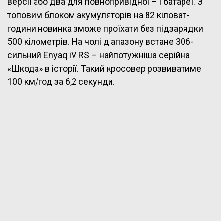
версії або два для повнопривідної – і батареї. З
топовим блоком акумуляторів на 82 кіловат-
години новинка зможе проїхати без підзарядки
500 кілометрів. На чолі діапазону встане 306-
сильний Enyaq iV RS – найпотужніша серійна
«Шкода» в історії. Такий кросовер розвиватиме
100 км/год за 6,2 секунди.