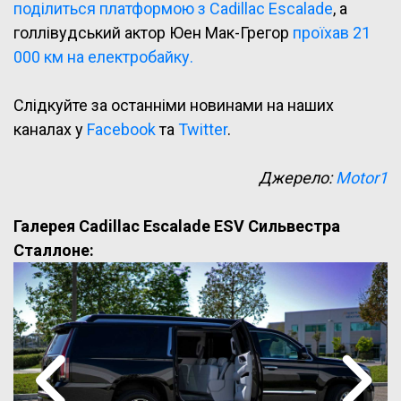
поділиться платформою з Cadillac Escalade
, а
голлівудський актор Юен Мак-Грегор
проїхав 21
000 км на електробайку.
Слідкуйте за останніми новинами на наших
каналах у
Facebook
та
Twitter
.
Джерело:
Motor1
Галерея Cadillac Escalade ESV Сильвестра
Сталлоне: