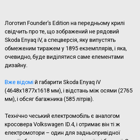
Логотип Founder’s Edition на передньому крилі
свідчить про те, що зображений не рядовий
Skoda Enyaq iV, а спецверсія, яку випустять
обмеженим тиражем у 1895 екземплярів, і яка,
очевидно, буде виділятися саме елементами
дизайну.
Вже відомі
й габарити Skoda Enyaq iV
(4648x1877x1618 мм), і відстань між осями (2765
мм), і обсяг багажника (585 літрів).
Технічно чеський електромобіль є аналогом
кросовера Volkswagen ID.4, і отримає він ті ж
електромотори – один для задньопривідної