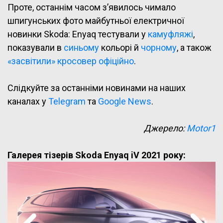
Проте, останнім часом з’явилось чимало
шпигунських фото майбутньої електричної
новинки Skoda: Enyaq тестували у
камуфляжі
,
показували в
синьому
кольорі й
чорному
, а також
«засвітили» кросовер офіційно
.
Слідкуйте за останніми новинами на наших
каналах у
Telegram
та
Google News
.
Джерело:
Motor1
Галерея тізерів Skoda Enyaq iV 2021 року: