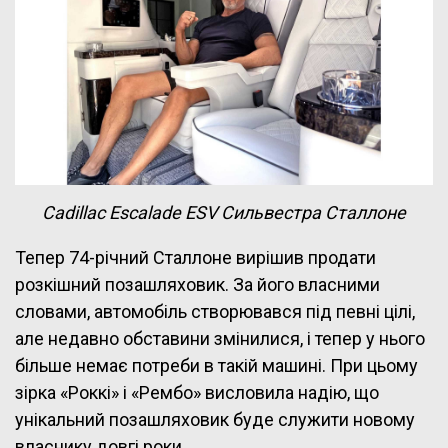
Cadillac Escalade ESV Сильвестра Сталлоне
Тепер 74-річний Сталлоне вирішив продати
розкішний позашляховик. За його власними
словами, автомобіль створювався під певні цілі,
але недавно обставини змінилися, і тепер у нього
більше немає потреби в такій машині. При цьому
зірка «Роккі» і «Рембо» висловила надію, що
унікальний позашляховик буде служити новому
власнику довгі роки.