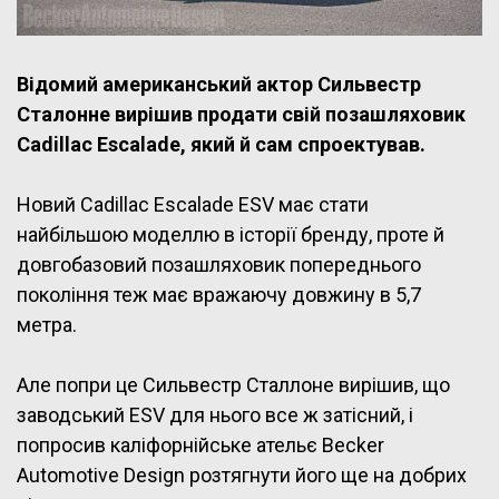
Відомий американський актор Сильвестр
Сталонне вирішив продати свій позашляховик
Cadillac Escalade, який й сам спроектував.
Новий Cadillac Escalade ESV має стати
найбільшою моделлю в історії бренду, проте й
довгобазовий позашляховик попереднього
покоління теж має вражаючу довжину в 5,7
метра.
Але попри це Сильвестр Сталлоне вирішив, що
заводський ESV для нього все ж затісний, і
попросив каліфорнійське ательє Becker
Automotive Design розтягнути його ще на добрих