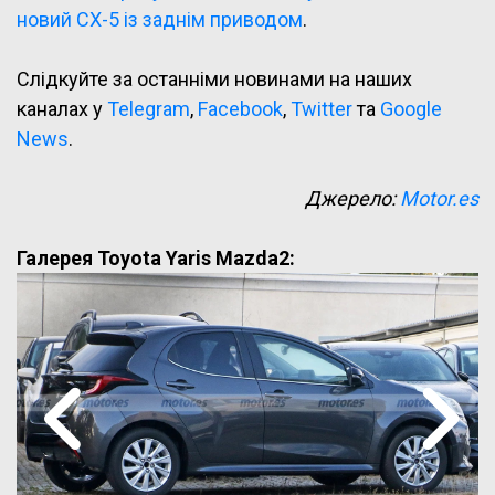
новий CX-5 із заднім приводом
.
Слідкуйте за останніми новинами на наших
каналах у
Telegram
,
Facebook
,
Twitter
та
Google
News
.
Джерело:
Motor.es
Галерея Toyota Yaris Mazda2: