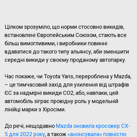
Цілком зрозуміло, що норми стосовно викидів,
встановлені Європейським Союзом, стають все
більш вимогливими, і виробники повинні
вдаватися до такого типу альянсу, аби зменшити
середні викиди у своєму проданому автопарку.
Час покаже, чи Toyota Yaris, перероблена у Mazda,
– це тимчасовий захід для ухилення від штрафів
ЄС за надмірні викиди СО2, або, навпаки, цей
автомобіль зіграє провідну роль у модельній
лінійці марки з Хіросіми.
До речі, нещодавно
Mazda оновила кросовер CX-
5 для 2022 року
, а також
«анонсувала» повністю