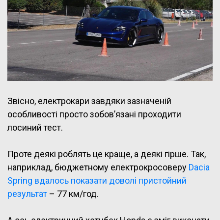
Звісно, електрокари завдяки зазначеній
особливості просто зобов’язані проходити
лосиний тест.
Проте деякі роблять це краще, а деякі гірше. Так,
наприклад, бюджетному електрокросоверу
Dacia
Spring вдалось показати доволі пристойний
результат
– 77 км/год.