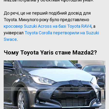
До речі, це не перший подібний досвід для
Toyota. Минулого року було представлено
кросовер Suzuki Across на базі Toyota RAV4
, а
універсал
Toyota Corolla перетворили на Suzuki
Swace
.
Чому Toyota Yaris стане Mazda2?