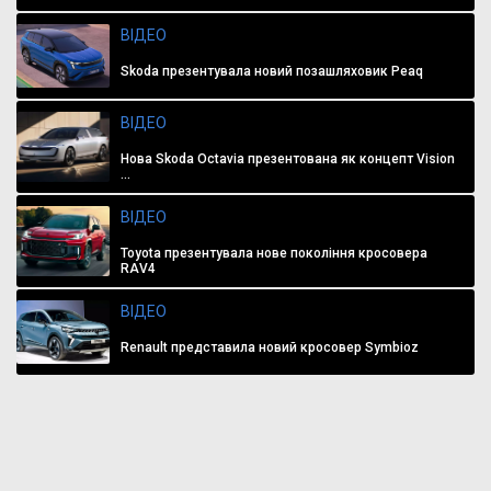
ВІДЕО
Skoda презентувала новий позашляховик Peaq
ВІДЕО
Нова Skoda Octavia презентована як концепт Vision
...
ВІДЕО
Toyota презентувала нове покоління кросовера
RAV4
ВІДЕО
Renault представила новий кросовер Symbioz