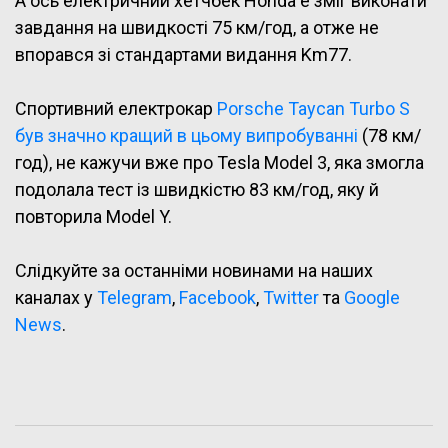
А ось електричний хетчбек Honda e зміг виконати
завдання на швидкості 75 км/год, а отже не
впорався зі стандартами видання Km77.
Спортивний електрокар
Porsche Taycan Turbo S
був значно кращий в цьому випробуванні
(78 км/
год), не кажучи вже про Tesla Model 3, яка змогла
подолала тест із швидкістю 83 км/год, яку й
повторила Model Y.
Слідкуйте за останніми новинами на наших
каналах у
Telegram
,
Facebook
,
Twitter
та
Google
News
.