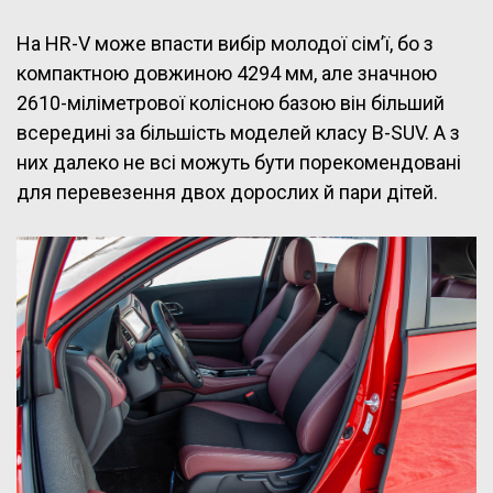
На HR-V може впасти вибір молодої сім’ї, бо з
компактною довжиною 4294 мм, але значною
2610-міліметрової колісною базою він більший
всередині за більшість моделей класу B-SUV. А з
них далеко не всі можуть бути порекомендовані
для перевезення двох дорослих й пари дітей.