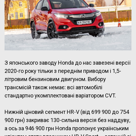
З японського заводу Honda до нас завезені версії
2020-го року тільки з переднім приводом і 1,5-
літровим бензиновим двигуном. Вибору
трансмісій також немає: всі автомобілі
стандартно укомплектовані варіатором CVT.
Нижній ціновий сегмент HR-V (від 699 900 до 754
900 грн) закриває 130-сильна версія без наддуву,
а ось за 946 900 грн Honda пропонує українським