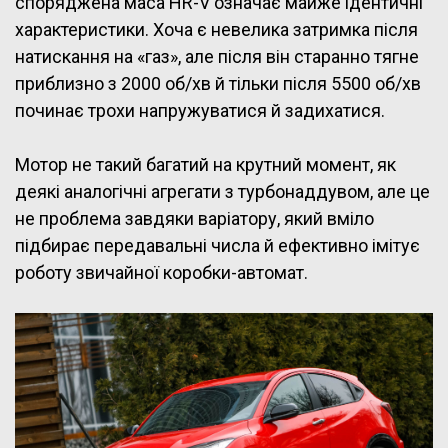
споряджена маса HR-V означає майже ідентичні
характеристики. Хоча є невелика затримка після
натискання на «газ», але після він старанно тягне
приблизно з 2000 об/хв й тільки після 5500 об/хв
починає трохи напружуватися й задихатися.
Мотор не такий багатий на крутний момент, як
деякі аналогічні агрегати з турбонаддувом, але це
не проблема завдяки варіатору, який вміло
підбирає передавальні числа й ефективно імітує
роботу звичайної коробки-автомат.