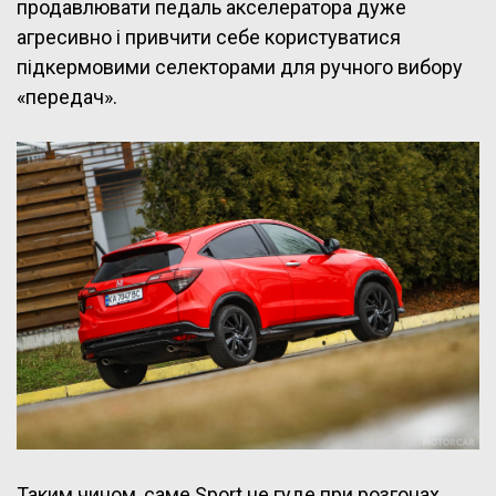
продавлювати педаль акселератора дуже
агресивно і привчити себе користуватися
підкермовими селекторами для ручного вибору
«передач».
Таким чином, саме Sport не гуде при розгонах