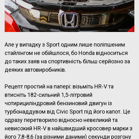
Але у випадку з Sport одним лише поліпшеним
стайлінгом не обійшлося, бо Honda відноситься
до таких заяв на спортивність більш серйозно за
деяких автовиробників.
Рецепт простий на папері: візьміть HR-V та
втисніть 182-сильний 1,5-літровий
чотирициліндровий бензиновий двигун із
турбонаддувом від Civic Sport під його капот. Це
одразу перетворило відносно невеликий та
невисокий HR-V в найшвидший кросовер марки з
його 7,8-8,6 (за різними даними) секунди розгону